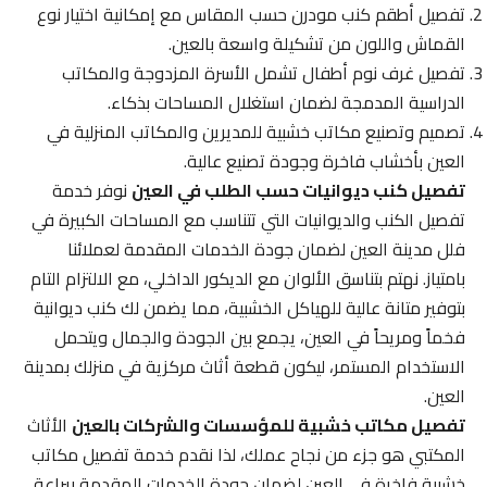
تفصيل أطقم كنب مودرن حسب المقاس مع إمكانية اختيار نوع
القماش واللون من تشكيلة واسعة بالعين.
تفصيل غرف نوم أطفال تشمل الأسرة المزدوجة والمكاتب
الدراسية المدمجة لضمان استغلال المساحات بذكاء.
تصميم وتصنيع مكاتب خشبية للمديرين والمكاتب المنزلية في
العين بأخشاب فاخرة وجودة تصنيع عالية.
تفصيل كنب ديوانيات حسب الطلب في العين
نوفر خدمة
تفصيل الكنب والديوانيات التي تتناسب مع المساحات الكبيرة في
فلل مدينة العين لضمان جودة الخدمات المقدمة لعملائنا
بامتياز. نهتم بتناسق الألوان مع الديكور الداخلي، مع الالتزام التام
بتوفير متانة عالية للهياكل الخشبية، مما يضمن لك كنب ديوانية
فخماً ومريحاً في العين، يجمع بين الجودة والجمال ويتحمل
الاستخدام المستمر، ليكون قطعة أثاث مركزية في منزلك بمدينة
العين.
تفصيل مكاتب خشبية للمؤسسات والشركات بالعين
الأثاث
المكتبي هو جزء من نجاح عملك، لذا نقدم خدمة تفصيل مكاتب
خشبية فاخرة في العين لضمان جودة الخدمات المقدمة ببراعة.