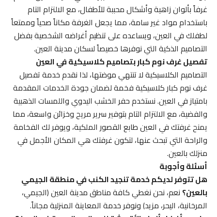
غرفاً بألوان زاهية وأشكال محببة للأطفال، مع الالتزام التام
باستخدام مواد غير سامة، مما يجعل الغرفة مكاناً صحياً وممتعاً
لطفلك في العين، ويساعده على تنظيم أغراضه الشخصية بفضل
التصاميم الذكية التي نوفرها خصيصاً لسكان مدينة العين.
تفصيل غرف نوم كبار بتصاميم كلاسيكية في العين
التصاميم الكلاسيكية لا تنتهي موضتها، لذا نقدم خدمة تفصيل
غرف نوم كبار كلاسيكية فخمة لضمان جودة الخدمات المقدمة
بامتياز في العين. نستخدم حفر الخشب اليدوي واللمسات الذهبية
والفضية، مع الالتزام التام بتوفير سرير مريح وخزائن واسعة، مما
يمنح غرفتك في العين طابع القصور الملكية، ويوفر لك الفخامة
والراحة التي تبحث عنها، لتكون غرفتك هي المكان الأجمل في
منزلك بالعين.
أسئلة وأجوبة
هل تتوفر لديكم خدمة تنجيد الكنب في منطقة الجيمي
بالعين؟
نعم، نحن نغطي كافة مناطق مدينة العين (الجيمي،
المرخانية، اليحر، مزيد) ونوفر خدمة المعاينة المنزلية مجاناً.