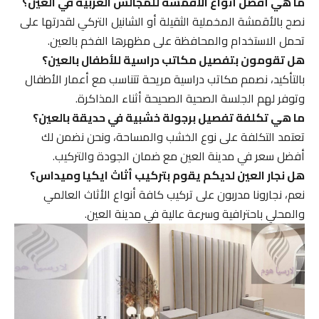
ما هي أفضل أنواع الأقمشة للمجالس العربية في العين؟
نصح بالأقمشة المخملية الثقيلة أو الشانيل التركي لقدرتها على
تحمل الاستخدام والمحافظة على مظهرها الفخم بالعين.
هل تقومون بتفصيل مكاتب دراسية للأطفال بالعين؟
بالتأكيد، نصمم مكاتب دراسية مريحة تتناسب مع أعمار الأطفال
وتوفر لهم الجلسة الصحية الصحيحة أثناء المذاكرة.
ما هي تكلفة تفصيل برجولة خشبية في حديقة بالعين؟
تعتمد التكلفة على نوع الخشب والمساحة، ونحن نضمن لك
أفضل سعر في مدينة العين مع ضمان الجودة والتركيب.
هل نجار العين لديكم يقوم بتركيب أثاث ايكيا وميداس؟
نعم، نجارونا مدربون على تركيب كافة أنواع الأثاث العالمي
والمحلي باحترافية وسرعة عالية في مدينة العين.