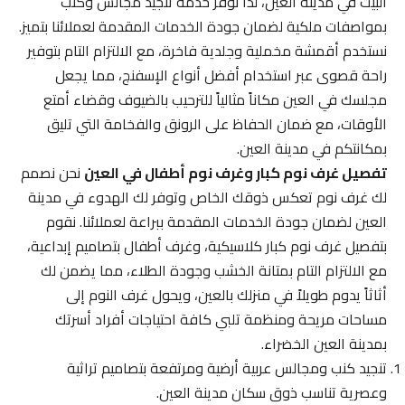
البيت في مدينة العين، لذا نوفر خدمة تنجيد مجالس وكنب
بمواصفات ملكية لضمان جودة الخدمات المقدمة لعملائنا بتميز.
نستخدم أقمشة مخملية وجلدية فاخرة، مع الالتزام التام بتوفير
راحة قصوى عبر استخدام أفضل أنواع الإسفنج، مما يجعل
مجلسك في العين مكاناً مثالياً للترحيب بالضيوف وقضاء أمتع
الأوقات، مع ضمان الحفاظ على الرونق والفخامة التي تليق
بمكانتكم في مدينة العين.
تفصيل غرف نوم كبار وغرف نوم أطفال في العين
نحن نصمم
لك غرف نوم تعكس ذوقك الخاص وتوفر لك الهدوء في مدينة
العين لضمان جودة الخدمات المقدمة ببراعة لعملائنا. نقوم
بتفصيل غرف نوم كبار كلاسيكية، وغرف أطفال بتصاميم إبداعية،
مع الالتزام التام بمتانة الخشب وجودة الطلاء، مما يضمن لك
أثاثاً يدوم طويلاً في منزلك بالعين، ويحول غرف النوم إلى
مساحات مريحة ومنظمة تلبي كافة احتياجات أفراد أسرتك
بمدينة العين الخضراء.
تنجيد كنب ومجالس عربية أرضية ومرتفعة بتصاميم تراثية
وعصرية تناسب ذوق سكان مدينة العين.