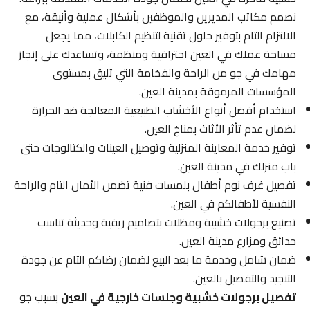
نصمم مكاتب المديرين والموظفين بأشكال عملية وأنيقة، مع
الالتزام التام بتوفير حلول تقنية لتنظيم الكابلات، مما يجعل
مساحة عملك في العين احترافية ومنظمة، وتساعدك على إنجاز
مهامك في جو من الراحة والفخامة التي تليق بمستوى
المؤسسات المرموقة بمدينة العين.
استخدام أفضل أنواع الأخشاب الطبيعية المعالجة ضد الحرارة
لضمان عدم تأثر الأثاث بمناخ العين.
توفير خدمة المعاينة المنزلية وتوصيل العينات والكتالوجات حتى
باب منزلك في مدينة العين.
تفصيل غرف نوم أطفال بلمسات فنية تضمن الأمان التام والراحة
النفسية لأطفالكم في العين.
تصنيع برجولات خشبية ومظلات بتصاميم ريفية وحديثة تناسب
حدائق ومزارع مدينة العين.
ضمان شامل وخدمة ما بعد البيع لضمان رضاكم التام عن جودة
التنجيد والتفصيل بالعين.
تفصيل برجولات خشبية وجلسات خارجية في العين
بسبب جو