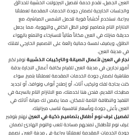
العين الجميل، نقدم خدمة تفصيل البرجولات الخشبية للحدائق
والجلسات الخارجية لضمان جودة الخدمات المقدمة لعملائنا
ببراعة. نستخدم أخشاباً قوية تتحمل الشمس المباشرة، مع
الالتزام التام بتصاميم توفر الظل الكافي والتهوية، مما يجعل
حديقة منزلك في العين مكاناً مثالياً للاسترخاء والتمتع بالهواء
الطلق، ويضيف لمسة جمالية رائعة على التصميم الخارجي لفلتك
في مدينة العين.
نجار في العين لأعمال الصيانة والتركيبات الخشبية
نوفر لكم
أمهر نجارين في مدينة العين للقيام بكافة أعمال النجارة بدقة
متناهية لضمان جودة الخدمات المقدمة لعملائنا بتميز. سواء
كنت بحاجة لفك وتركيب أثاث، أو إصلاح أبواب ونوافذ، أو تجديد
مطبخك القديم، فنحن هنا لخدمتك، مع الالتزام التام بالسرعة في
التنفيذ والنظافة التامة للمكان، مما يضمن لك صيانة أثاثك في
العين بأعلى جودة وبأسعار تنافسية تناسب ميزانيتك.
تفصيل غرف نوم أطفال بتصاميم ذكية في العين
نهتم بتوفير
غرف نوم للأطفال تمنحهم مساحة للعب والنوم الهادئ لضمان
جودة الخدمات المقدمة لعملائنا ببراعة في مدينة العين. نصمم