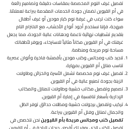
تفصيل غرف النوم المخصصة بمقاسات دقيقة وتصاميم رائعة
في أم القيوين لضمان جودة الخدمات المقدمة ببراعة لعملائنا.
سواء كنت ترغب في غرفة نوم كبار مودرن أو غرف أطفال
مبهجة، فإننا نستخدم أجود أنواع الأخشاب، مع الالتزام التام
بتقديم تشطيبات نهائية ناعمة ودهانات عالية الجودة، مما يجعل
غرفتك في أم القيوين مكاناً مثالياً للاسترخاء، ويوفر لأطفالك
مساحة نوم مريحة ومنظمة.
تنجيد كنب ومجالس وكنب مودرن بأقمشة فاخرة وألوان عصرية
تناسب منازل أم القيوين بمهارة.
تفصيل غرف نوم مخصصة تشمل الأسرة والخزائن وطاولات
الزينة بجودة تصنيع عالية في أم القيوين.
تصميم وتفصيل مكاتب خشبية وطاولات للمنازل والمكاتب
الإدارية بأسعار تنافسية في إمارة أم القيوين.
تركيب وتفصيل برجولات خشبية ومظلات حدائق توفر الظل
والجمال لمنازل وفلل أم القيوين ببراعة.
تفصيل كنب ومجالس مريحة بأم القيوين
نحن نتخصص في
تفصيل الكنب الذي يوفر لك أقصى درجات الراحة في أم القيوين