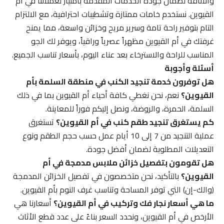
والأناقة لضمان جودة الخدمات المقدمة بامتياز لعملائنا في أم
القيوين. نستخدم خامات ممتازة وتشطيبات احترافية، مع الالتزام
التام بتوفير راحة تامة وسرير مريح وخزائن واسعة، مما يمنح
غرفتك في أم القيوين مظهراً عصرياً وراقياً، ويوفر لك الجو
المناسب للراحة والاسترخاء بعد عناء اليوم، بأسعار تناسب الجميع.
أسئلة وأجوبة
هل توفرون خدمة تنجيد الكنب في منطقة السلمة بأم
القيوين؟
نعم، نحن نغطي كافة أحياء أم القيوين بما في ذلك
السلمة، الحمرة، والروضة، ونصل إليكم فوراً للمعاينة.
كم يستغرق تنجيد طقم كنب في أم القيوين؟
تستغرق
عملية التنجيد من 7 إلى 10 أيام عمل حسب حجم الطقم ونوع
التعديلات المطلوبة لضمان أفضل جودة.
هل تقومون بتفصيل خزائن ملابس مدمجة في أم
القيوين؟
بالتأكيد، نحن متخصصون في تفصيل الخزائن المدمجة
(والك-إن) التي توفر المساحة وتناسب غرف النوم بأم القيوين.
ما هي أسعار نجار فك وتركيب في أم القيوين؟
أسعارنا هي
الأرخص في أم القيوين، ونحدد السعر بناءً على عدد قطع الأثاث