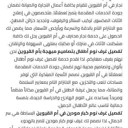
نجار في أم القيوين للقيام بكافة أعمال النجارة والصيانة لضمان
جودة الخدمات المقدمة بتميز لعملائنا. متخصصون في إصلاح
الأثاث المكسور، تركيب الستائر والرفوف، وتجديد خزائن المطبخ،
مع الالتزام التام بالدقة والسرعة وبأرخص الأسعار، مما يضمن لك
الحصول على خدمة نجار محترف في أم القيوين يحل لك كافة
مشكلات الأثاث في منزلك أو مكتبك بمنتهى السهولة والإتقان.
تفصيل غرف نوم أطفال بتصاميم مبهجة بأم القيوين
نحن
نهتم بغرف صغاركم، لذا نقدم خدمة تفصيل غرف نوم أطفال
بألوان وتصاميم محببة لهم لضمان جودة الخدمات المقدمة
لعملائنا في أم القيوين. نصمم الأسرة المبتكرة التي توفر
مساحات للعب والتخزين، مع الالتزام التام بمعايير السلامة
والمتانة، مما يجعل غرفة الطفل في أم القيوين مكاناً منظماً
ومريحاً يساعده على النوم الهادئ والدراسة الجيدة، بلمسة
جمالية تناسب عالم الأطفال الجميل.
تفصيل غرف نوم كبار مودرن في أم القيوين
البساطة هي سر
الجمال، لذا نصمم لك غرف نوم كبار مودرن تتميز بالهدوء