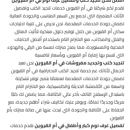
أفضل محل تنجيد كنب وتفصيل غرف نوم في أم القيوين
تقدم لكم شركتنا في أم القيوين خدمات تنجيد الكنب وتفصيل
الأثاث المتميزة التي تجمع بين السعر المناسب والجودة العالية
لضمان جودة الخدمات المقدمة. نحن نحرص على تلبية احتياجات
سكان أم القيوين من خلال توفير حلول مبتكرة لتأثيث المنازل
والفلل والمكاتب، مع الالتزام التام باستخدام أفضل الخامات
المحلية والمستوردة، مما يمنح منزلك لمسة من الرقي والهدوء
التي تتسم بها إمارة أم القيوين، وبأسعار تنافسية
تنجيد كنب وتجديد مفروشات في أم القيوين
نحن نعيد
الجمال لأثاثك عبر خدمة تنجيد الكنب الاحترافية في أم القيوين
لضمان جودة الخدمات المقدمة لعملائنا بتميز. نوفر تشكيلة
واسعة من الأقمشة الحديثة والكلاسيكية، مع الالتزام التام
باستبدال الإسفنج التالف بآخر عالي الكثافة، مما يضمن لك كنبًا
مريحًا وجديدًا تمامًا، ويوفر عليك تكاليف شراء أطقم جديدة، مع
الحفاظ على الأناقة والجودة التي تبحث عنها في صالة منزلك بأم
القيوين.
تفصيل غرف نوم كبار وأطفال في أم القيوين
نقدم خدمات