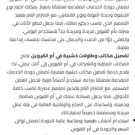
لضمان جودة الخدمات المقدمة لعملائنا بامتياز. يمكنك اختيار نوع
الحشوة ودرجة الليونة ونوع القماش، مع الالتزام التام بتنفيذ
التصميم الذي يناسب ديكور صالتك، مما يجعل قطع الأثاث في
منزلك بأم القيوين فريدة ومريحة جداً للاستخدام اليومي،
وتضفي جوًا من الدفء والجمال على مجلسك بلمسات إبداعية
متقنة.
تفصيل مكاتب وطاولات خشبية في أم القيوين
تحتاج
المكاتب المنزلية والشركات في أم القيوين إلى أثاث عملي، لذا
نقدم خدمة تفصيل مكاتب خشبية متميزة لضمان جودة الخدمات
المقدمة لعملائنا ببراعة. نستخدم أخشاباً متينة تتحمل العمل
المستمر، مع الالتزام التام بتقديم تصاميم عصرية تناسب كافة
الأذواق، مما يجعل مساحة عملك في أم القيوين منظمة
وجميلة، وتساعدك على التركيز والإنتاجية العالية في بيئة عمل
مريحة ومصممة خصيصاً لاحتياجاتك.
استخدام أخشاب طبيعية وصناعية عالية الجودة لضمان توازن
السعر والجودة في أم القيوين.