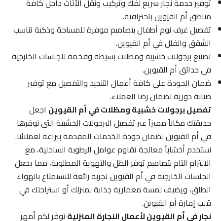
توفير خدمة نجار سريع لفك وتركيب ونقل الأثاث داخل كافة
مناطق أم القيوين باحترافية.
تفصيل غرف نوم أطفال بتصاميم موفرة للمساحة وذكية تناسب
الشقق والفلل في أم القيوين.
تصنيع برجولات خشبية ومظلات بسيطة وفخمة للجلسات الخارجية
في حدائق أم القيوين.
ضمان الجودة على كافة أعمال التنجيد والتفصيل مع توفير
صيانة دورية لضمان رضا العملاء.
تفصيل برجولات خشبية ومظلات في أم القيوين
اجعل
حديقتك مكاناً مميزاً عبر تفصيل البرجولات الخشبية التي نوفرها
في أم القيوين لضمان جودة الخدمات المقدمة ببراعة لعملائنا.
نستخدم أخشاباً معالجة تقاوم عوامل الرطوبة الساحلية، مع
الالتزام التام بتصاميم توفر الظل والتهوية المطلوبة، مما يجعل
الجلسات الخارجية في أم القيوين تجربة رائعة للاستمتاع بالهواء
الطلق، ويضيف لمسة معمارية جذابة لمنزلك أو استراحتك في
قلب إمارة أم القيوين.
نجار في أم القيوين لأعمال النجارة المنزلية
نوفر لكم أمهر