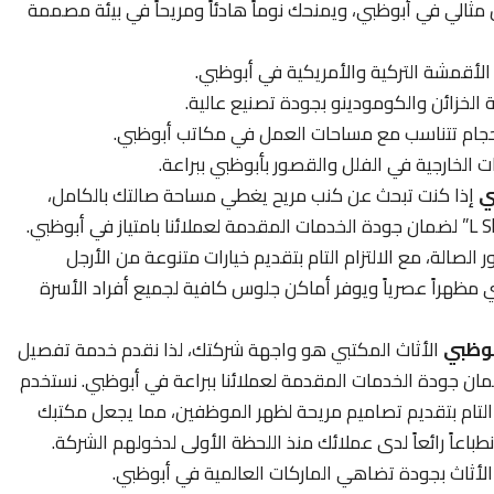
الي في أبوظبي، ويمنحك نوماً هادئاً ومريحاً في بيئة مصممة
أقمشة التركية والأمريكية في أبوظبي.
لخزائن والكومودينو بجودة تصنيع عالية.
جام تتناسب مع مساحات العمل في مكاتب أبوظبي.
الخارجية في الفلل والقصور بأبوظبي ببراعة.
ي
إذا كنت تبحث عن كنب مريح يغطي مساحة صالتك بالكامل،
فنحن نوفر خدمة تفصيل الكنب المتصل “L Shape” لضمان جودة الخدمات المقدمة لعملائنا بامتياز في أبوظبي.
لصالة، مع الالتزام التام بتقديم خيارات متنوعة من الأرجل
 مظهراً عصرياً ويوفر أماكن جلوس كافية لجميع أفراد الأسرة
بوظبي
الأثاث المكتبي هو واجهة شركتك، لذا نقدم خدمة تفصيل
ان جودة الخدمات المقدمة لعملائنا ببراعة في أبوظبي. نستخدم
ع الالتزام التام بتقديم تصاميم مريحة لظهر الموظفين، مما يجعل مكتبك
انطباعاً رائعاً لدى عملائك منذ اللحظة الأولى لدخولهم الشركة.
الأثاث بجودة تضاهي الماركات العالمية في أبوظبي.