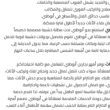
والتنجيد يشمل العيوب المصنعية والخامات.
لاح والتركيب الفوري للمنازل والمكاتب.
تناسب حدائق الفلل والأسطح في أبوظبي.
 بقاء الأثاث جديداً لأطول فترة ممكنة.
بي
استمتع بجو أبوظبي تحت مظلة خشبية مصممة خصيصاً
 لعملائنا في أبوظبي. نقوم بتفصيل برجولات خشبية قوية تتحمل
ءات ليلية ونباتات متسلقة حسب الرغبة، مما يحول الحديقة إلى
 حماية تامة من أشعة الشمس المباشرة خلال ساعات النهار
اث
نوفر أمهر نجارين أبوظبي للتعامل مع كافة احتياجاتكم
ملائنا. سواء كنت تنتقل لمنزل جديد وتحتاج لفك وتركيب الأثاث،
لبك، مع الالتزام التام بالدقة المتناهية وعدم خدش الأثاث، مما
بي، مع ضمان الحصول على تشطيبات ناعمة واحترافية.
لق بيئة مناسبة لنمو الطفل يبدأ من غرفته، لذا نقدم خدمة
ان جودة الخدمات المقدمة لعملائنا في أبوظبي. نصمم أسرة
لالتزام التام بمتانة الخشب لضمان سلامة الأطفال أثناء اللعب،