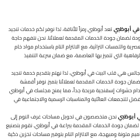
في أبوظبي
تعد أبوظبي رمزاً للأناقة، لذا نوفر لكم خدمات تنجيد
جودة لضمان جودة الخدمات المقدمة لعملائنا. نحن نتفهم حاجة
صرية واللمسات التراثية، مع الالتزام التام باستخدام مواد خام
رفاهية التي تتميز بها العاصمة، مع ضمان سرعة التنفيذ
الس هي قلب البيت في أبوظبي، لذا نهتم بتقديم خدمة تنجيد
ان جودة الخدمات المقدمة لعملائنا بتميز. نوفر أقمشة
ستخدام حشوات إسفنجية مريحة جداً، مما يمنح مجلسك في أبوظبي
فضل للتجمعات العائلية والمناسبات الرسمية والاجتماعية في
ي أبوظبي
نحن متخصصون في تحويل مساحات غرف النوم إلى
لضمان جودة الخدمات المقدمة ببراعة في أبوظبي. نقوم بتصنيع
يم ملونة ومبهجة، مع الالتزام التام بتوفير مساحات تخزين ذكية