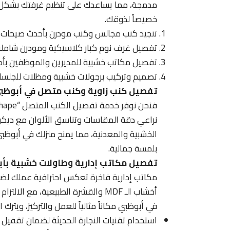
مدمجة، مما يساعدك على تنظيم غرفتك بشكل مث
خصيصاً لذوقك.
تنجيد كنب مجالس وكنب مودرن بأحدث صيحات ال
تفصيل غرف نوم كبار كلاسيكية ومودرن شاملة ا
تفصيل مكاتب خشبية للمديرين والموظفين بأح
تصميم وتركيب برجولات خشبية ومظلات للجلسات 
تفصيل كنب زاوية وكنب متصل في أبوظب
نراعي دقة المقاسات وتناسق الألوان مع ديكور ا
الخشبية والمعدنية، مما يمنح منزلك في أبوظبي
بلمسة جمالية.
تفصيل مكاتب إدارية وطاولات خشبية بأ
مكاتب إدارية فاخرة تعكس احترافية عملك لضم
أخشاب الـ MDF والقشرة الطبيعية، م
في أبوظبي مكاناً مثالياً للعمل والتركيز، ويترك 
استخدام تقنيات النجارة الحديثة لضمان تقفيل 