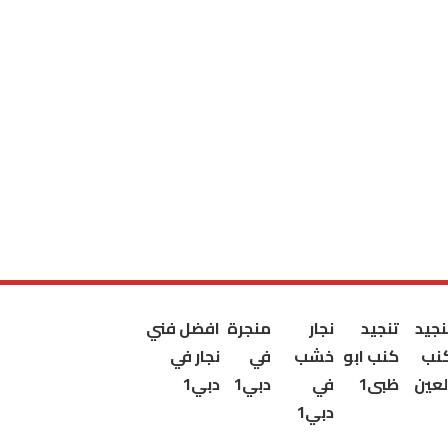
نجيد
تنجيد
نجار
منجرة
افضل فني
نب
كنب ابو
خشب
في
نجار في
لعين
ظبى1
في
دبي1
دبي1
دبي1