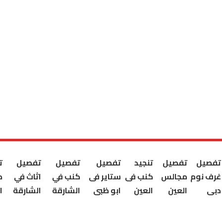
تفصيل
تفصيل
تنجيد
تفصيل
تفصيل
تفصيل
ت
غرف نوم
مجالس
كنب فى
ستاير فى
كنب في
اثاث في
ك
دبى
العين
العين
ابو ظبى
الشارقة
الشارقة
ا