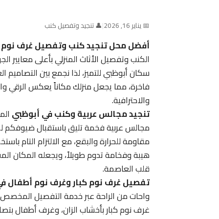
📅 يناير 16, 2026
|
👤 تنجيد وتفصيل كنب
أفضل محل تنجيد كنب وتفصيل غرف نوم 
الكنب وتفصيل الأثاث المنزلي بأعلى معايير ال
سكان أبوظبي للتميز، لذا نجمع بين التصاميم الع
فاخرة، مما يجعل منزلك مكاناً يعكس الرقي وال
والاحترافية.
تنجيد مجالس عربية وكنب في أبوظبي
المج
مجالس عربية فخمة تليق باستقبال ضيوفكم لضم
مقاومة للحرارة والبقع، مع الالتزام التام با
هيبة وفخامة تدوم طويلاً، ويجعله المكان الم
قلب العاصمة.
تفصيل غرف نوم كبار وغرف نوم أطفال ف
واحات من الراحة عبر خدمة التفصيل المخصص 
غرف نوم كبار بأخشاب الزان، وغرف أطفال بتصام