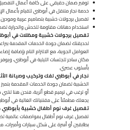
توفير ضمان حقيقي على كافة أعمال التفصيل 
خدمة نجار متنقل في أبوظبي للقيام بأعمال الإص
تفصيل برجولات خشبية بتصاميم عربية ومودرن 
استخدام دهانات مقاومة للخدش والحرارة لضمان
تفصيل برجولات خشبية ومظلات في أبوظ
لحديقتك لضمان جودة الخدمات المقدمة ببراعة
العوامل الجوية، مع الالتزام التام بإضافة إضا
مكان ساحر للجلسات الليلية في أبوظبي، ويوفر
بأسلوب عصري.
نجار في أبوظبي لفك وتركيب وصيانة الأث
الخشبية لضمان جودة الخدمات المقدمة بتميز لع
أو ترغب في ترميم قطع أثرية، فنحن هنا لنلبي ط
يجعلك مطمئناً على مقتنياتك الغالية في أبوظ
تفصيل غرف نوم أطفال خشبية بأبوظبي
خ
تفصيل غرف نوم أطفال بمواصفات عالمية لضم
بطابقين أو أسرة على شكل سيارات وأميرات، مع ا