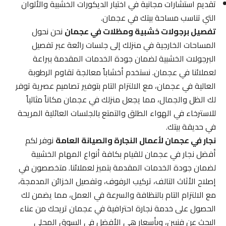
تقديم استشارات مجانية في اختيار الديكورات الخشبية والألوان
التي تناسب مساحة بيتك في عجمان.
تفصيل برجولات خشبية ومظلات في عجمان
نحن نحول
المساحات الخارجية في منزلك إلى جلسات رائعة عبر تفصيل
البرجولات الخشبية لضمان جودة الخدمات المقدمة ببراعة
لعملائنا في عجمان. نستخدم أخشاباً معالجة تقاوم الرطوبة
العالية في عجمان، مع الالتزام التام بتوفير تصاميم عصرية توفر
لك الظل والجمال، مما يجعل منزلك في عجمان مكاناً مثالياً
للاسترخاء في الهواء الطلق والتمتع بالجلسات العائلية المريحة
في حديقة بيتك.
نجار في عجمان لأعمال النجارة والصيانة العامة
نوفر لكم
أفضل نجار في عجمان للقيام بكافة أنواع المهام الخشبية
لضمان جودة الخدمات المقدمة بتميز لعملائنا. متخصصون في
إصلاح الأثاث التالف، تركيب الرفوف، وتفصيل الخزائن المدمجة،
مع الالتزام التام بالنظافة والسرعة في العمل، مما يضمن لك
الحصول على خدمة نجارة احترافية في عجمان تريحك من عناء
البحث عن فنيين، وبأسعار هي الأفضل في السوق المحلي