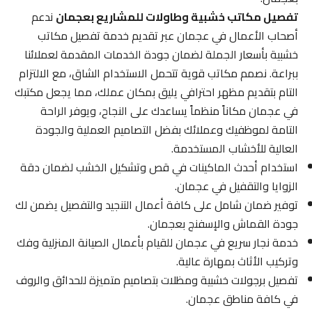
تفصيل مكاتب خشبية وطاولات للمشاريع بعجمان
ندعم
أصحاب الأعمال في عجمان عبر تقديم خدمة تفصيل مكاتب
خشبية بأسعار الجملة لضمان جودة الخدمات المقدمة لعملائنا
ببراعة. نصمم مكاتب قوية تتحمل الاستخدام الشاق، مع الالتزام
التام بتقديم مظهر احترافي يليق بمكان عملك، مما يجعل مكتبك
في عجمان مكاناً منظماً يساعدك على النجاح، ويوفر الراحة
التامة لموظفيك وعملائك بفضل التصاميم العملية والجودة
العالية للأخشاب المستخدمة.
استخدام أحدث الماكينات في قص وتشكيل الخشب لضمان دقة
الزوايا والتقفيل في عجمان.
توفير ضمان شامل على كافة أعمال التنجيد والتفصيل يضمن لك
جودة القماش والإسفنج بعجمان.
خدمة نجار سريع في عجمان للقيام بأعمال الصيانة المنزلية وفك
وتركيب الأثاث بمهارة عالية.
تفصيل برجولات خشبية ومظلات بتصاميم متميزة للحدائق والروف
في كافة مناطق عجمان.