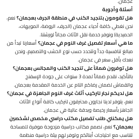
عجمان.
أسئلة وأجوبة
هل تقومون بتنجيد الكنب في منطقة الجرف بعجمان؟
نعم،
نحن نغطي كافة أحياء عجمان (الجرف، الروضة، المويهات،
الحميدية) ونوفر خدمة نقل الأثاث مجاناً لورشتنا.
ما هي أسعار تفصيل غرف النوم في عجمان؟
أسعارنا تبدأ من
مبالغ تنافسية جداً وتتحدد حسب نوع الخشب والتصميم، ونحن
نعدك بأقل سعر في عجمان.
هل توفرون ضماناً على تنجيد الكنب والمجالس بعجمان؟
بالتأكيد، نقدم ضماناً لمدة 3 سنوات على جودة الإسفنج
والقماش لضمان رضاكم التام عن الخدمة المقدمة بعجمان.
هل لديكم نجار لتركيب أثاث غرف النوم الجاهزة في عجمان؟
نعم، يتوفر لدينا نجارون محترفون لتركيب كافة أنواع الأثاث
الجاهز بأسعار رخيصة وبدقة عالية في عجمان.
هل يمكنني طلب تفصيل مكتب دراسي مخصص لشخصين
بعجمان؟
نعم، نصمم مكاتب دراسية مزدوجة موفرة للمساحة
تتناسب مع احتياجات أبنائكم وتوفر لهم بيئة دراسية منظمة