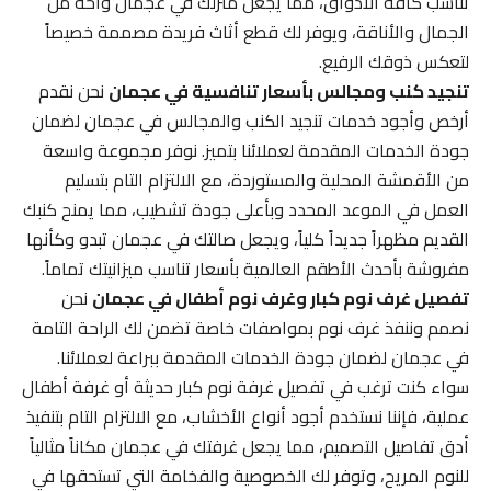
تناسب كافة الأذواق، مما يجعل منزلك في عجمان واحة من
الجمال والأناقة، ويوفر لك قطع أثاث فريدة مصممة خصيصاً
لتعكس ذوقك الرفيع.
تنجيد كنب ومجالس بأسعار تنافسية في عجمان
نحن نقدم
أرخص وأجود خدمات تنجيد الكنب والمجالس في عجمان لضمان
جودة الخدمات المقدمة لعملائنا بتميز. نوفر مجموعة واسعة
من الأقمشة المحلية والمستوردة، مع الالتزام التام بتسليم
العمل في الموعد المحدد وبأعلى جودة تشطيب، مما يمنح كنبك
القديم مظهراً جديداً كلياً، ويجعل صالتك في عجمان تبدو وكأنها
مفروشة بأحدث الأطقم العالمية بأسعار تناسب ميزانيتك تماماً.
تفصيل غرف نوم كبار وغرف نوم أطفال في عجمان
نحن
نصمم وننفذ غرف نوم بمواصفات خاصة تضمن لك الراحة التامة
في عجمان لضمان جودة الخدمات المقدمة ببراعة لعملائنا.
سواء كنت ترغب في تفصيل غرفة نوم كبار حديثة أو غرفة أطفال
عملية، فإننا نستخدم أجود أنواع الأخشاب، مع الالتزام التام بتنفيذ
أدق تفاصيل التصميم، مما يجعل غرفتك في عجمان مكاناً مثالياً
للنوم المريح، وتوفر لك الخصوصية والفخامة التي تستحقها في