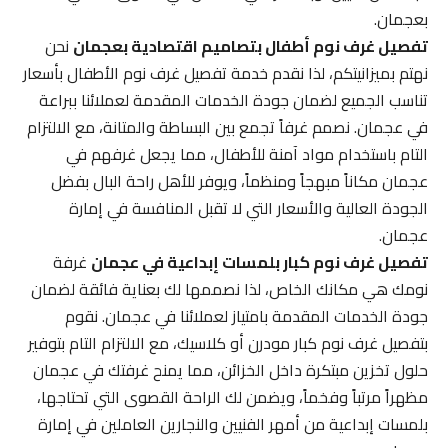
بعجمان.
تفصيل غرف نوم أطفال بتصاميم اقتصادية بعجمان
نحن
نهتم بميزانيتكم، لذا نقدم خدمة تفصيل غرف نوم الأطفال بأسعار
تناسب الجميع لضمان جودة الخدمات المقدمة لعملائنا ببراعة
في عجمان. نصمم غرفاً تجمع بين البساطة والمتانة، مع الالتزام
التام باستخدام مواد آمنة للأطفال، مما يجعل غرفهم في
عجمان مكاناً مبهجاً ومنظماً، ويوفر للأهل راحة البال بفضل
الجودة العالية والأسعار التي لا تقبل المنافسة في إمارة
عجمان.
تفصيل غرف نوم كبار بلمسات إبداعية في عجمان
غرفة
نومك هي مكانك الخاص، لذا نصممها لك بعناية فائقة لضمان
جودة الخدمات المقدمة بامتياز لعملائنا في عجمان. نقوم
بتفصيل غرف نوم كبار مودرن أو كلاسيك، مع الالتزام التام بتوفير
حلول تخزين مبتكرة داخل الخزائن، مما يمنح غرفتك في عجمان
مظهراً مرتباً وفخماً، ويضمن لك الراحة القصوى التي تحتاجها،
بلمسات إبداعية من أمهر الفنيين والنجارين العاملين في إمارة