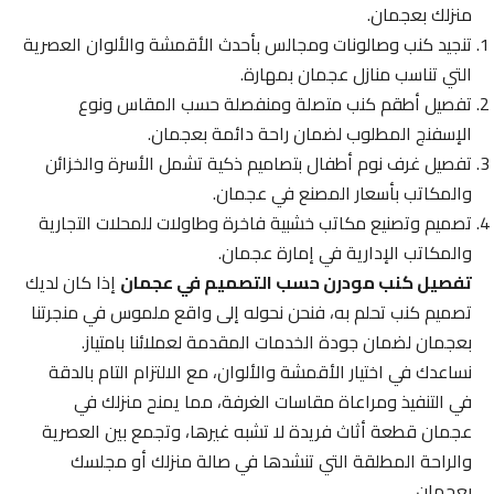
منزلك بعجمان.
تنجيد كنب وصالونات ومجالس بأحدث الأقمشة والألوان العصرية
التي تناسب منازل عجمان بمهارة.
تفصيل أطقم كنب متصلة ومنفصلة حسب المقاس ونوع
الإسفنج المطلوب لضمان راحة دائمة بعجمان.
تفصيل غرف نوم أطفال بتصاميم ذكية تشمل الأسرة والخزائن
والمكاتب بأسعار المصنع في عجمان.
تصميم وتصنيع مكاتب خشبية فاخرة وطاولات للمحلات التجارية
والمكاتب الإدارية في إمارة عجمان.
تفصيل كنب مودرن حسب التصميم في عجمان
إذا كان لديك
تصميم كنب تحلم به، فنحن نحوله إلى واقع ملموس في منجرتنا
بعجمان لضمان جودة الخدمات المقدمة لعملائنا بامتياز.
نساعدك في اختيار الأقمشة والألوان، مع الالتزام التام بالدقة
في التنفيذ ومراعاة مقاسات الغرفة، مما يمنح منزلك في
عجمان قطعة أثاث فريدة لا تشبه غيرها، وتجمع بين العصرية
والراحة المطلقة التي تنشدها في صالة منزلك أو مجلسك
بعجمان.