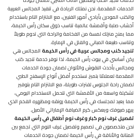
خدمات تنجيد الكنب وتفصيل الأثاث المنزلي لضمان جودة
الخدمات المقدمة. نحن نمتلك الريادة في تنفيذ المجالس العربية
والكنب المودرن بأيادي أمهر الفنيين، مع الالتزام التام باستخدام
أخشاب صلبة وأقمشة عالمية تناسب ذوق سكان رأس الخيمة،
مما يمنح منزلك لمسة من الفخامة والراحة التي تدوم طويلاً
وتناسب طبيعة المباني والفلل في الإمارة.
تنجيد كنب ومجالس عربية في رأس الخيمة
المجالس هي
ركن أساسي في بيوت رأس الخيمة، لذا نوفر خدمة تنجيد كنب
ومجالس بأحدث النقوش والألوان لضمان جودة الخدمات
المقدمة لعملائنا بتميز. نستخدم أفضل أنواع الإسفنج الطبي
لضمان راحة الجلوس لفترات طويلة، مع الالتزام التام بتوفير
تشكيلة واسعة من الأقمشة التي تتحمل الاستخدام اليومي،
مما يعيد لمجلسك في رأس الخيمة رونقه ومظهره الفخم الذي
يبهر ضيوفك ويعكس كرم الضيافة الإماراتي الأصيل.
تفصيل غرف نوم كبار وغرف نوم أطفال في رأس الخيمة
نحن متخصصون في تصميم وتفصيل غرف النوم التي تجمع بين
المتانة والأناقة في رأس الخيمة لضمان جودة الخدمات