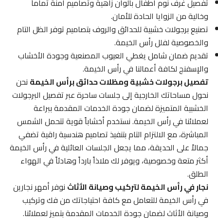
تفصيل غرف نوم أطفال بألوان زاهية وتصاميم آمنة تماماً
وخالية من الزوايا الحادة للأمان.
تصنيع برجولات خشبية للحدائق والروف بتصاميم توفر الظل التام
والخصوصية لفلل رأس الخيمة.
تقديم ضمان شامل يغطي العيوب المصنعية وجودة الأخشاب
والإسفنج لكافة أعمالنا في رأس الخيمة.
تفصيل برجولات خشبية ومظلات حدائق برأس الخيمة
نحن
نحول مساحاتك الخارجية إلى جلسات ساحرة عبر تفصيل البرجولات
الخشبية المتميزة لضمان جودة الخدمات المقدمة ببراعة
لعملائنا في رأس الخيمة. نستخدم أخشاباً قوية تتحمل الشمس
المباشرة، مع الالتزام التام بتنفيذ تصاميم هندسية راقية تضفي
جمالاً على الحديقة، مما يجعل الجلسات العائلية في رأس الخيمة
أكثر متعة وخصوصية، ويوفر لك ملاذاً بارداً وهادئاً في الهواء
الطلق.
نجار في رأس الخيمة لتركيب وصيانة الأثاث
نوفر أمهر نجارين
في رأس الخيمة للتعامل مع كافة احتياجاتك من فك وتركيب
وصيانة الأثاث لضمان جودة الخدمات المقدمة بتميز لعملائنا.