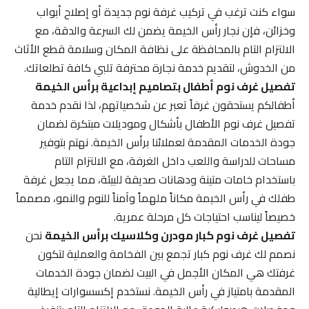
سواء كنت ترغب في تركيب غرفة نوم جديدة أو إصلاح أبواب
وخزائن، فإن نجار رأس الخيمة يضمن لك السرعة والدقة، مع
الالتزام التام بالمحافظة على نظافة المكان وسلامة قطع الأثاث
من الخدوش، لتقديم خدمة نجارة محترفة تلبي كافة تطلعاتك.
تفصيل غرف نوم أطفال بتصاميم إبداعية برأس الخيمة
أطفالكم يستحقون غرفاً تعبر عن شخصياتهم، لذا نقدم خدمة
تفصيل غرف نوم الأطفال بأشكال وموديلات مبتكرة لضمان
جودة الخدمات المقدمة لعملائنا برأس الخيمة. نهتم بتوفير
مساحات للدراسة واللعب داخل الغرفة، مع الالتزام التام
باستخدام خامات متينة ودهانات صديقة للبيئة، مما يجعل غرفة
طفلك في رأس الخيمة مكاناً ملهماً وآمناً للنوم والنمو، مصمماً
خصيصاً ليناسب احتياجات كل مرحلة عمرية.
تفصيل غرف نوم كبار مودرن وكلاسيك برأس الخيمة
نحن
نصمم لك غرف نوم كبار تجمع بين الفخامة والعملية لتكون
غرفتك هي المكان الأجمل في البيت لضمان جودة الخدمات
المقدمة بامتياز في رأس الخيمة. نستخدم إكسسوارات إيطالية