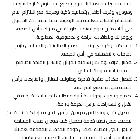
المقدمة ببراعة لعملائنا. نقوم بتصنيع غرف نوم كبار كلاسيكية
ومودرن، وغرف أطفال بتصاميم ذكية ومرحة، مع الالتزام التام
باستخدام أخشاب معالجة ضد الرطوبة، مما يضمن لك الحصول
على أثاث متين يدوم لسنوات طويلة في منزلك برأس الخيمة،
ويوفر لك ولأطفالك الراحة والخصوصية المطلوبة.
تنجيد كنب وكراسي وتجديد أطقم الصالونات والمجالس بأرقى
الخامات والأقمشة في رأس الخيمة.
تفصيل غرف نوم كبار شاملة الخزائن والسرير المنجد بتصاميم
عالمية تناسب ذوقك الخاص.
تفصيل مكاتب خشبية فاخرة وطاولات للمنازل والشركات برأس
الخيمة بجودة تصنيع احترافية.
تصميم وتركيب برجولات خشبية ومظلات للجلسات الخارجية في
الفلل والاستراحات برأس الخيمة ببراعة.
تفصيل كنب ومجالس مودرن برأس الخيمة
إذا كنت تبحث عن
التجديد، فنحن نوفر خدمة تفصيل كنب مودرن حسب المساحة
واللون الذي تفضله لضمان جودة الخدمات المقدمة لعملائنا
بامتياز في رأس الخيمة. نراعي تناسق التصميم مع ديكورات