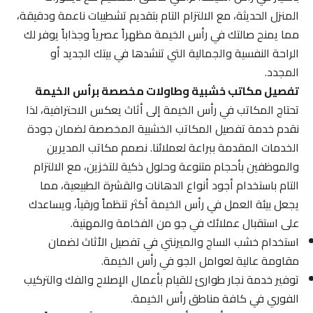
المنزل الحديثة، مع الالتزام التام بتقديم تشطيبات ناعمة ودقيقة،
مما يمنح صالتك في رأس الخيمة مظهراً عصرياً وجذاباً يوفر لك
الراحة النفسية والجمالية التي تنشدها في بيتك الجديد أو
المجدد.
تفصيل مكاتب خشبية وطاولات مخصصة برأس الخيمة
تحتاج المكاتب في رأس الخيمة إلى أثاث يعكس الاحترافية، لذا
نقدم خدمة تفصيل المكاتب الخشبية المخصصة لضمان جودة
الخدمات المقدمة ببراعة لعملائنا. نصمم مكاتب المديرين
والموظفين بأحجام متنوعة وحلول ذكية للتخزين، مع الالتزام
التام باستخدام أجود أنواع الدهانات والقشرة الطبيعية، مما
يجعل بيئة العمل في رأس الخيمة أكثر تنظماً ورقياً، ويساعدك
على استقبال عملائك في جو من الفخامة والمهنية.
استخدام خشب الساج والميرنتي في تفصيل الأثاث لضمان
مقاومة عالية لعوامل الجو في رأس الخيمة.
توفير خدمة نجار طوارئ للقيام بأعمال الإصلاح والفك والتركيب
الفوري في كافة مناطق رأس الخيمة.