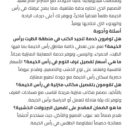
ومفصلات هيدروليكية عالية الجودة، مع الالتزام التام بتنفيذ
التصميم الذي تختاره بدقة متناهية، مما يمنح غرفتك في رأس
الخيمة طابعاً فندقياً فاخراً، ويوفر لك أعلى درجات الراحة
والهدوء التي تحتاجها يومياً.
أسئلة وأجوبة
هل توفرون خدمة تنجيد الكنب في منطقة الظيت برأس
الخيمة؟
نعم، نحن نغطي كافة مناطق رأس الخيمة بما فيها
الظيت، الحمراء، والرمس، ونوفر خدمة المعاينة المنزلية مجاناً.
ما هي أسعار تفصيل غرف النوم في رأس الخيمة؟
الأسعار
تنافسية وتعتمد على نوع الخشب والتصميم، ونقدم عروضاً
حصرية لسكان رأس الخيمة مع جودة تصنيع ممتازة.
هل تقومون بتفصيل مكاتب منزلية في رأس الخيمة؟
بالتأكيد، نصمم مكاتب منزلية مريحة تتناسب مع مساحات الغرف
وتوفر لك بيئة هادئة للعمل أو الدراسة برأس الخيمة.
ما هو الضمان المقدم على تفصيل البرجولات الخشبية؟
نقدم ضماناً ضد عيوب التصنيع والتآكل، حيث نستخدم أخشاباً
معالجة خصيصاً لمقاومة الطقس في رأس الخيمة.