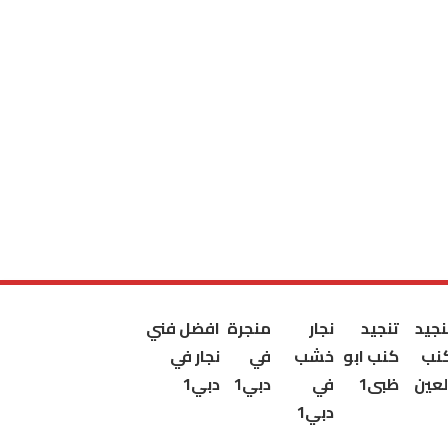
نجيد
تنجيد
نجار
منجرة
افضل فني
نب
كنب ابو
خشب
في
نجار في
لعين
ظبى1
في
دبي1
دبي1
دبي1