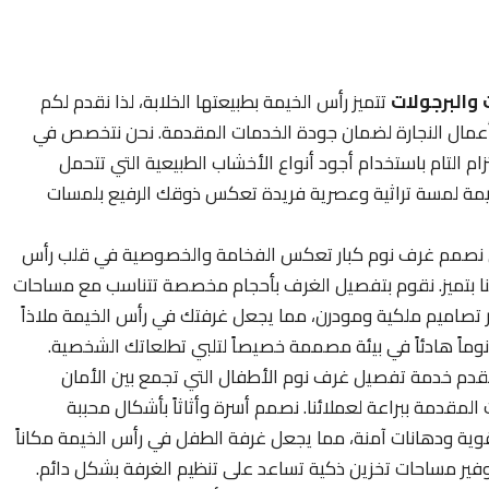
والبرجولات
تتميز رأس الخيمة بطبيعتها الخلابة، لذا نقدم لكم
 أعمال النجارة لضمان جودة الخدمات المقدمة. نحن نتخصص في
ام التام باستخدام أجود أنواع الأخشاب الطبيعية التي تتحمل
خيمة لمسة تراثية وعصرية فريدة تعكس ذوقك الرفيع بلمسات
نصمم غرف نوم كبار تعكس الفخامة والخصوصية في قلب رأس
ا بتميز. نقوم بتفصيل الغرف بأحجام مخصصة تتناسب مع مساحات
فير تصاميم ملكية ومودرن، مما يجعل غرفتك في رأس الخيمة ملاذاً
ك نوماً هادئاً في بيئة مصممة خصيصاً لتلبي تطلعاتك الشخصية.
دم خدمة تفصيل غرف نوم الأطفال التي تجمع بين الأمان
لمقدمة ببراعة لعملائنا. نصمم أسرة وأثاثاً بأشكال محببة
 قوية ودهانات آمنة، مما يجعل غرفة الطفل في رأس الخيمة مكاناً
توفير مساحات تخزين ذكية تساعد على تنظيم الغرفة بشكل دائم.