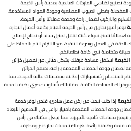
ة تصنيع تضاهي الماركات العالمية بمدينة رأس الخيمة.
 المفصلة يغطي العيوب المصنعية وجودة المواد المستخدمة.
للتسليم والتركيب لضمان راحة وخدمة عملائنا برأس الخيمة.
ة
نوفر أمهر نجارين في رأس الخيمة للقيام بكافة أعمال النجارة
عملائنا بتميز. سواء كنت تنتقل لمنزل جديد أو تحتاج لإصلاح
ك الدقة في العمل وسرعة التنفيذ، مع الالتزام التام بالحفاظ على
صيانة متكاملة تلبي كافة تطلعاتكم.
الخيمة
استغل مساحة غرفتك بشكل مثالي عبر تفصيل خزائن
 لضمان جودة الخدمات المقدمة ببراعة. نصمم الخزائن
التام باستخدام إكسسوارات إيطالية ومفصلات عالية الجودة، مما
يوفر لك المساحة الكافية لمقتنياتك بأسلوب عصري يضيف لمسة
لخيمة
إذا كنت تبحث عن ركن عمل هادئ، فنحن نوفر خدمة
ان جودة الخدمات المقدمة بامتياز. نراعي في التصميم الأبعاد
تام بتوفير مساحات كافية للأجهزة، مما يجعل مكتبك في رأس
ضيف قيمة وظيفية رائعة لغرفتك بلمسات نجار خبير ومحترف.