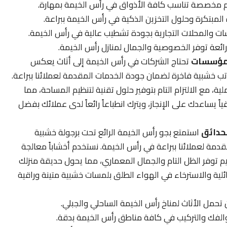
 مخصصة تناسب كافة الأذواق في رأس الخيمة بمهارة.
بتكرة وحلول التخزين الذكية في رأس الخيمة ببراعة.
 والمحلات التجارية بجودة تشطيب عالية في رأس الخيمة.
ائعة توفر الخصوصية والجمال لمنازل رأس الخيمة.
لمؤسسات
تحتاج الشركات في رأس الخيمة إلى أثاث يعكس
تب خشبية فاخرة لضمان جودة الخدمات المقدمة لعملائنا ببراعة.
 مع الالتزام التام بتوفير حلول تقنية لتنظيم المساحة، مما
ً يساعدك على الإنجاز، ويترك انطباعاً رائعاً لدى عملائك بفضل
حدائق
استمتع بجو رأس الخيمة الرائع تحت برجولة خشبية
ة لعملائنا ببراعة في رأس الخيمة. نستخدم أخشاباً معالجة
اميم توفر الظل التام والجمال المعماري، مما يحول حديقة منزلك
لية والاسترخاء في الهواء الطلق بلمسات خشبية متينة وراقية
تحمل الأثاث لمناخ رأس الخيمة الساحلي والجبلي.
 والفك والتركيب في كافة مناطق رأس الخيمة بدقة.