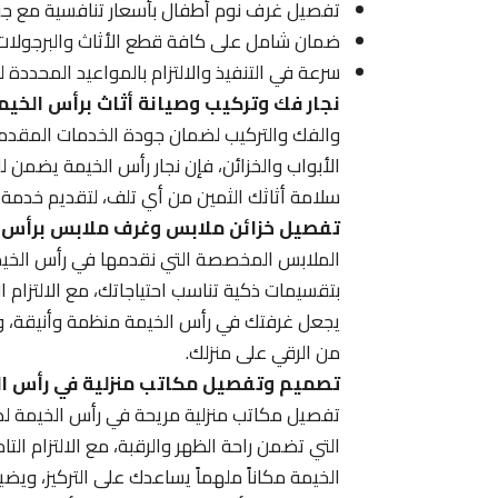
تفصيل غرف نوم أطفال بأسعار تنافسية مع جود
ضمان شامل على كافة قطع الأثاث والبرجولات
سرعة في التنفيذ والالتزام بالمواعيد المحددة 
نجار فك وتركيب وصيانة أثاث برأس الخيم
والفك والتركيب لضمان جودة الخدمات المقدمة ل
الأبواب والخزائن، فإن نجار رأس الخيمة يضمن ل
سلامة أثاثك الثمين من أي تلف، لتقديم خدمة 
تفصيل خزائن ملابس وغرف ملابس برأس 
الملابس المخصصة التي نقدمها في رأس الخيمة
بتقسيمات ذكية تناسب احتياجاتك، مع الالتزام 
يجعل غرفتك في رأس الخيمة منظمة وأنيقة، و
من الرقي على منزلك.
تصميم وتفصيل مكاتب منزلية في رأس ا
تفصيل مكاتب منزلية مريحة في رأس الخيمة لضم
التي تضمن راحة الظهر والرقبة، مع الالتزام ال
الخيمة مكاناً ملهماً يساعدك على التركيز، وي