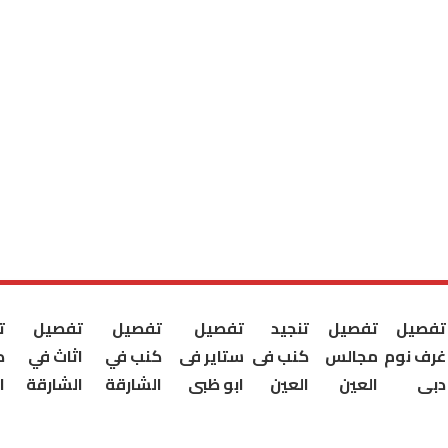
تفصيل
تفصيل
تنجيد
تفصيل
تفصيل
تفصيل
ت
غرف نوم
مجالس
كنب فى
ستاير فى
كنب في
اثاث في
ك
دبى
العين
العين
ابو ظبى
الشارقة
الشارقة
ا