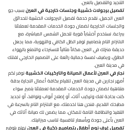
التنجيد والتفصيل بالعين.
تفصيل برجولات خشبية وجلسات خارجية في العين
بسبب جو
العين الجميل، نقدم خدمة تفصيل البرجولات الخشبية للحدائق
والجلسات الخارجية لضمان جودة الخدمات المقدمة لعملائنا
ببراعة. نستخدم أخشاباً قوية تتحمل الشمس المباشرة، مع
الالتزام التام بتصاميم توفر الظل الكافي والتهوية، مما يجعل
حديقة منزلك في العين مكاناً مثالياً للاسترخاء والتمتع بالهواء
الطلق، ويضيف لمسة جمالية رائعة على التصميم الخارجي لفلتك
في مدينة العين.
نجار في العين لأعمال الصيانة والتركيبات الخشبية
نوفر لكم
أمهر نجارين في مدينة العين للقيام بكافة أعمال النجارة بدقة
متناهية لضمان جودة الخدمات المقدمة لعملائنا بتميز. سواء
كنت بحاجة لفك وتركيب أثاث، أو إصلاح أبواب ونوافذ، أو تجديد
مطبخك القديم، فنحن هنا لخدمتك، مع الالتزام التام بالسرعة في
التنفيذ والنظافة التامة للمكان، مما يضمن لك صيانة أثاثك في
العين بأعلى جودة وبأسعار تنافسية تناسب ميزانيتك.
تفصيل غرف نوم أطفال بتصاميم ذكية في العين
نهتم بتوفير