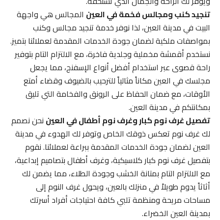
ويوفر لك الراحة والجمال الذي تستحقه.
تنجيد كنب ومجالس فخمة في العين
المجالس هي واجهة
البيت في مدينة العين، لذا نوفر خدمة تنجيد مجالس وكنب
بمواصفات ملكية لضمان جودة الخدمات المقدمة لعملائنا بتميز.
نستخدم أقمشة مخملية وجلدية فاخرة، مع الالتزام التام بتوفير
راحة قصوى عبر استخدام أفضل أنواع الإسفنج، مما يجعل
مجلسك في العين مكاناً مثالياً للترحيب بالضيوف وقضاء أمتع
الأوقات، مع ضمان الحفاظ على الرونق والفخامة التي تليق
بمكانتكم في مدينة العين.
تفصيل غرف نوم كبار وغرف نوم أطفال في العين
نحن نصمم
لك غرف نوم تعكس ذوقك الخاص وتوفر لك الهدوء في مدينة
العين لضمان جودة الخدمات المقدمة ببراعة لعملائنا. نقوم
بتفصيل غرف نوم كبار كلاسيكية، وغرف أطفال بتصاميم إبداعية،
مع الالتزام التام بمتانة الخشب وجودة الطلاء، مما يضمن لك
أثاثاً يدوم طويلاً في منزلك بالعين، ويحول غرف النوم إلى
مساحات مريحة ومنظمة تلبي كافة احتياجات أفراد أسرتك
بمدينة العين الخضراء.