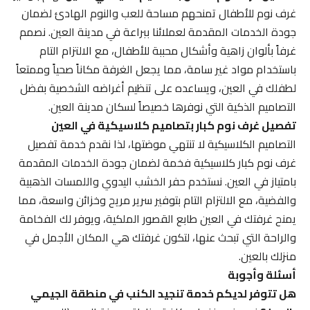
غرف نوم للأطفال تمنحهم مساحة للعب والنوم الهادئ لضمان
جودة الخدمات المقدمة لعملائنا ببراعة في مدينة العين. نصمم
غرفاً بألوان زاهية وأشكال محببة للأطفال، مع الالتزام التام
باستخدام مواد غير سامة، مما يجعل الغرفة مكاناً صحياً وممتعاً
لطفلك في العين، ويساعده على تنظيم أغراضه الشخصية بفضل
التصاميم الذكية التي نوفرها خصيصاً لسكان مدينة العين.
تفصيل غرف نوم كبار بتصاميم كلاسيكية في العين
التصاميم الكلاسيكية لا تنتهي موضتها، لذا نقدم خدمة تفصيل
غرف نوم كبار كلاسيكية فخمة لضمان جودة الخدمات المقدمة
بامتياز في العين. نستخدم حفر الخشب اليدوي واللمسات الذهبية
والفضية، مع الالتزام التام بتوفير سرير مريح وخزائن واسعة، مما
يمنح غرفتك في العين طابع القصور الملكية، ويوفر لك الفخامة
والراحة التي تبحث عنها، لتكون غرفتك هي المكان الأجمل في
منزلك بالعين.
أسئلة وأجوبة
هل تتوفر لديكم خدمة تنجيد الكنب في منطقة الجيمي