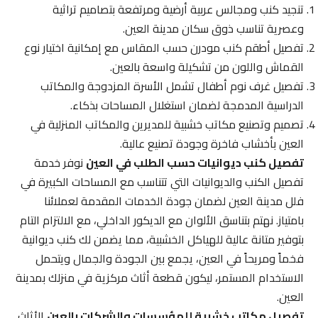
تنجيد كنب ومجالس عربية أرضية ومرتفعة بتصاميم تراثية
وعصرية تناسب ذوق سكان مدينة العين.
تفصيل أطقم كنب مودرن حسب المقاس مع إمكانية اختيار نوع
القماش واللون من تشكيلة واسعة بالعين.
تفصيل غرف نوم أطفال تشمل الأسرة المزدوجة والمكاتب
الدراسية المدمجة لضمان استغلال المساحات بذكاء.
تصميم وتصنيع مكاتب خشبية للمديرين والمكاتب المنزلية في
العين بأخشاب فاخرة وجودة تصنيع عالية.
تفصيل كنب ديوانيات حسب الطلب في العين
نوفر خدمة
تفصيل الكنب والديوانيات التي تتناسب مع المساحات الكبيرة في
فلل مدينة العين لضمان جودة الخدمات المقدمة لعملائنا
بامتياز. نهتم بتناسق الألوان مع الديكور الداخلي، مع الالتزام التام
بتوفير متانة عالية للهياكل الخشبية، مما يضمن لك كنب ديوانية
فخماً ومريحاً في العين، يجمع بين الجودة والجمال ويتحمل
الاستخدام المستمر، ليكون قطعة أثاث مركزية في منزلك بمدينة
العين.
تفصيل مكاتب خشبية للمؤسسات والشركات بالعين
الأثاث