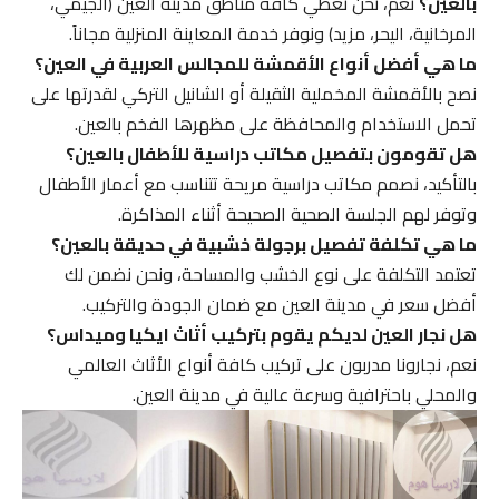
بالعين؟
نعم، نحن نغطي كافة مناطق مدينة العين (الجيمي،
المرخانية، اليحر، مزيد) ونوفر خدمة المعاينة المنزلية مجاناً.
ما هي أفضل أنواع الأقمشة للمجالس العربية في العين؟
نصح بالأقمشة المخملية الثقيلة أو الشانيل التركي لقدرتها على
تحمل الاستخدام والمحافظة على مظهرها الفخم بالعين.
هل تقومون بتفصيل مكاتب دراسية للأطفال بالعين؟
بالتأكيد، نصمم مكاتب دراسية مريحة تتناسب مع أعمار الأطفال
وتوفر لهم الجلسة الصحية الصحيحة أثناء المذاكرة.
ما هي تكلفة تفصيل برجولة خشبية في حديقة بالعين؟
تعتمد التكلفة على نوع الخشب والمساحة، ونحن نضمن لك
أفضل سعر في مدينة العين مع ضمان الجودة والتركيب.
هل نجار العين لديكم يقوم بتركيب أثاث ايكيا وميداس؟
نعم، نجارونا مدربون على تركيب كافة أنواع الأثاث العالمي
والمحلي باحترافية وسرعة عالية في مدينة العين.