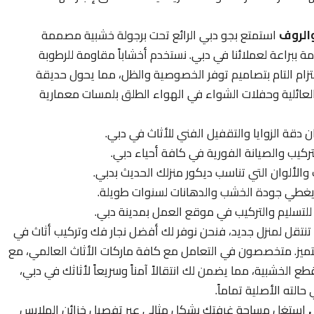
الروف
استمتع بجو دبي الرائع تحت برجولة خشبية مصممة
ببراعة لعملائنا في دبي. نستخدم أخشاباً مقاومة للرطوبة
لتزام التام بتصاميم توفر الخصوصية والظل، مما يحول حديقة
لعائلية وحفلات الشواء في الهواء الطلق بلمسات معمارية
قة الزوايا والتقفيل الفني للأثاث في دبي.
تركيب والصيانة الفورية في كافة أحياء دبي.
والألوان التي تناسب ديكور منزلك الحديث بدبي.
غطي جودة الخشب والدهانات لسنوات طويلة.
دة للتسليم والتركيب في موقع العمل بمدينة دبي.
تنتقل لمنزل جديد، فنحن نوفر لك أفضل نجار فك وتركيب أثاث في
تميز. متخصصون في التعامل مع كافة ماركات الأثاث العالمي، مع
ع الخشبية، مما يضمن لك انتقالاً آمناً وسريعاً لأثاثك في دبي،
الته الأصلية تماماً.
استغل مساحة غرفتك بشكل مثالي عبر تفصيل خزائن الملابس