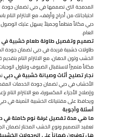
المدمجة التي نصممها في دبي لضمان جودة الخ
احتياجاتك من أدراج وأرفف، مع الالتزام التام 
دبي مكاناً منظماً وجميلاً يسهل عليك الوصو
العام.
تصميم وتفصيل طاولة طعام خشبية في 
طاولات خشبية فريدة في دبي لضمان جودة الخدم
الخشب ولون الدهان، مع الالتزام التام بتقديم
مكاناً متميزاً لاستقبال الضيوف وتناول الوجبا
نجار تصليح أثاث وصيانة خشبية في دبي
نح
الأخشاب في دبي لضمان جودة الخدمات المقدمة 
وإصلاح الأجزاء المكسورة، مع الالتزام التام ب
ويحافظ على مقتنياتك الخشبية الثمينة في دبي 
أسئلة وأجوبة
ما هي مدة تفصيل غرفة نوم كاملة في د
تعقيد التصميم ونوع الخشب المختار لضمان الج
هل توفرون ضماناً على البرجولات الخشبية