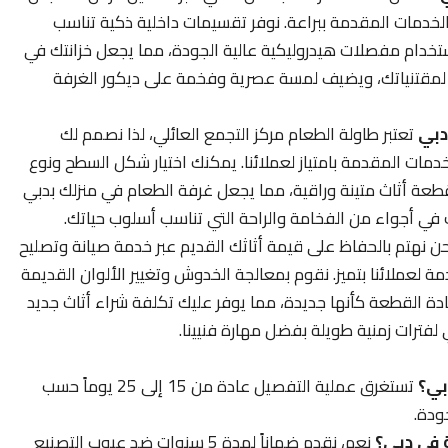
دمات المقدمة ببراعة. نوفر تقسيمات داخلية ذكية تناسب
باستخدام مفصلات هيدروليكية عالية الجودة، مما يجعل خزانتك في
ل لمقتنياتك، ويضيف لمسة عصرية وفخمة على ديكور الغرفة
دبي
تعتبر طاولة الطعام مركز التجمع العائلي، لذا نصمم لك
ات المقدمة بامتياز لعملائنا. يمكنك اختيار شكل السطح ونوع
 قطعة أثاث متينة وراقية، مما يجعل غرفة الطعام في منزلك بدبي
ت في أجواء من الفخامة والراحة التي تناسب أسلوب حياتك.
ن نهتم بالحفاظ على قيمة أثاثك القديم عبر خدمة صيانة وتصليح
لعملائنا بتميز. نقوم بمعالجة الخدوش وتغيير الألوان القديمة
إعادة القطعة كأنها جديدة، مما يوفر عليك تكلفة شراء أثاث جديد
لفترات زمنية طويلة بفضل مهارة فنيينا.
بي؟
تستغرق عملية التفصيل عادة من 15 إلى 25 يوماً حسب
ودة.
 في دبي؟
نعم، نقدم ضماناً لمدة 5 سنوات ضد عيوب التصنيع