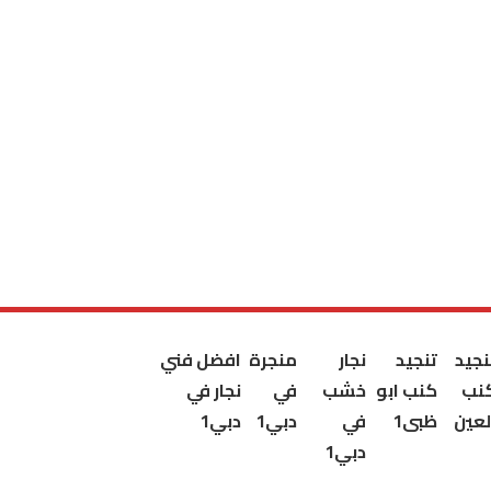
نجيد
تنجيد
نجار
منجرة
افضل فني
نب
كنب ابو
خشب
في
نجار في
لعين
ظبى1
في
دبي1
دبي1
دبي1