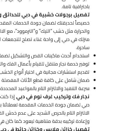
باحترافية تامة.
تفصيل برجولات خشبية في دبي للحدائق و
خصيصاً لحديقتك لضمان جودة الخدمات المقدمة 
والحرارة مثل خشب “التيك” و”الترموود”، مع الا
منزلك في دبي إلى واحة غناء تصلح للتجمعات ا
ساحرة.
استخدام أحدث ماكينات القص والتشكيل لضمان د
توفير خدمة نجار متنقل للقيام بأعمال الفك وال
تقديم استشارات مجانية في اختيار أنواع الخشب 
ضمان شامل على كافة قطع الأثاث المفصلة ي
سرعة التنفيذ والالتزام التام بالمواعيد المحد
نجار فك وتركيب غرف نوم في دبي
إذا كنت 
دبي لضمان جودة الخدمات المقدمة لعملائنا ب
الالتزام التام بالحرص الشديد على عدم خدش القط
وإعادة تركيبه بدقة متناهية ليعود كما كان في ح
تفصيل خزائن ملابس وخزائن حائط في دبي