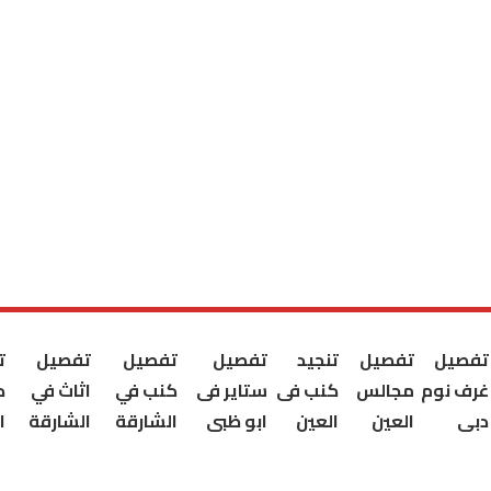
تفصيل
تفصيل
تنجيد
تفصيل
تفصيل
تفصيل
ت
غرف نوم
مجالس
كنب فى
ستاير فى
كنب في
اثاث في
ك
دبى
العين
العين
ابو ظبى
الشارقة
الشارقة
ا