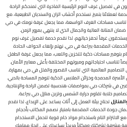
في تفصيل غرف النوم الرئيسية الفاخرة التي تمنحكم الراحة
 لعملائنا بتميز. نستخدم أخشاب الزان والسنديان الطبيعية، مع
كية تناسب مساحات الغرف الواسعة، مما يجعل غرفة نومك في دبي
ضمان المتانة العالية والجمال الذي لا ينتهي بمرور الزمن.
ستحقون غرفاً تحفز خيالهم، لذا نقدم خدمة تفصيل غرف نوم
لخدمات المقدمة ببراعة في دبي. نهتم بإلغاء الحواف الحادة
لتام بتوفير مساحات ذكية للتخزين واللعب، مما يجعل غرفة الطفل
ً لتناسب احتياجاتهم وميولهم المختلفة بأعلى معايير الأمان.
سرة المدمجة وخزائن الملابس الذكية لتوفير المساحة بالدبي.
ين في شركات دبي بمواصفات هندسية تضمن الراحة والإنتاجية.
اميم خلابة تقاوم حرارة الشمس وتزين منازل دبي ببراعة.
لمنازل
تحتاج بيئة العمل إلى أثاث يساعد على الإبداع، لذا نقدم
ن جودة الخدمات المقدمة بامتياز. نصمم المكاتب بأحجام
ع الالتزام التام باستخدام مواد خام قوية تتحمل الاستخدام
 مشرفة لشركتك ومكاناً مريحاً يساعدك على إنجاز مهامك