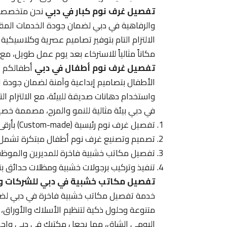
تفصيل غرف نوم كبار في دبي
نحن متخصصون 
والرفاهية في دبي لضمان جودة الخدمات المقدمة
الالتزام التام بتوفير تصاميم عصرية وكلاسي
مكاناً مثالياً للاسترخاء بعد يوم عمل طويل، مع 
تفصيل غرف نوم أطفال في دبي
أطفالكم ي
الأطفال بتصاميم إبداعية وآمنة لضمان جودة ا
واستخدام دهانات صديقة للبيئة، مع الالتزام ا
في دبي بيئة مثالية للنمو والمرح، مصممة خصيصا
تفصيل غرف نوم رئيسية (Custom-made) بأرقى التصاميم العالمية التي تناسب القصور والفلل في دبي بمهارة.
تصميم وتصنيع غرف نوم أطفال مبتكرة تشمل الأ
تفصيل مكاتب خشبية فاخرة للمديرين والموظف
تنفيذ وتركيب برجولات خشبية ومظلات حدائق بتص
تفصيل مكاتب خشبية في دبي للشركات وا
خدمة تفصيل مكاتب خشبية فاخرة في دبي لضما
متنوعة وحلول ذكية لتنظيم الأسلاك والأوراق، م
اليومي الشاق، مما يجعل مكتبك في دبي واجهة