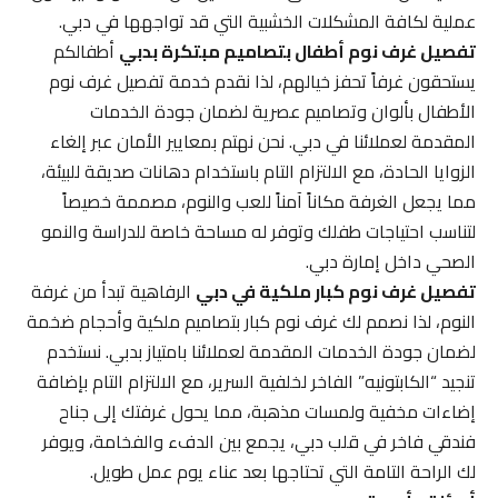
عملية لكافة المشكلات الخشبية التي قد تواجهها في دبي.
تفصيل غرف نوم أطفال بتصاميم مبتكرة بدبي
أطفالكم
يستحقون غرفاً تحفز خيالهم، لذا نقدم خدمة تفصيل غرف نوم
الأطفال بألوان وتصاميم عصرية لضمان جودة الخدمات
المقدمة لعملائنا في دبي. نحن نهتم بمعايير الأمان عبر إلغاء
الزوايا الحادة، مع الالتزام التام باستخدام دهانات صديقة للبيئة،
مما يجعل الغرفة مكاناً آمناً للعب والنوم، مصممة خصيصاً
لتناسب احتياجات طفلك وتوفر له مساحة خاصة للدراسة والنمو
الصحي داخل إمارة دبي.
تفصيل غرف نوم كبار ملكية في دبي
الرفاهية تبدأ من غرفة
النوم، لذا نصمم لك غرف نوم كبار بتصاميم ملكية وأحجام ضخمة
لضمان جودة الخدمات المقدمة لعملائنا بامتياز بدبي. نستخدم
تنجيد “الكابتونيه” الفاخر لخلفية السرير، مع الالتزام التام بإضافة
إضاءات مخفية ولمسات مذهبة، مما يحول غرفتك إلى جناح
فندقي فاخر في قلب دبي، يجمع بين الدفء والفخامة، ويوفر
لك الراحة التامة التي تحتاجها بعد عناء يوم عمل طويل.