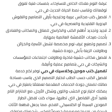
غرفة النوم ملاذك الخاص للاسترخاء، بلمسات فنية تفوق
توقعاتك وتناسب نمط الحياة الحديث في دبي.
تفصيل كنب مجالس عربية وخليجية بأرقى التصاميم والنقوش
اليدوية التقليدية والعصرية في دبي.
تنجيد وتجديد أطقم الكنب والكراسي للمنازل والمكاتب والفنادق
بأحدث صيحات الأقمشة العالمية بمهارة.
تصميم وتصنيع غرف نوم مخصصة تشمل الأسرة والخزائن
وطاولات الزينة بأعلى جودة خشبية.
تفصيل مكاتب خشبية فاخرة وطاولات اجتماعات للمؤسسات
والشركات في دبي بتصاميم عملية وأنيقة.
تفصيل كنب مودرن وكلاسيك في دبي
نوفر لكم خدمة
تفصيل الكنب حسب الطلب لاختيار التصميم الذي يناسب مساحة
صالتك لضمان جودة الخدمات المقدمة لعملائنا بامتياز في دبي.
يمكنك اختيار نوع الخشب واللون وشكل الأرجل، مع الالتزام التام
بتنفيذ أدق التفاصيل التي تطلبها، سواء كنت تفضل الطراز
المودرن البسيط أو الكلاسيكي الفخم، مما يجعل قطعة الأثاث
فريدة من نوعها ومصممة خصيصاً لتعكس شخصيتك وذوقك