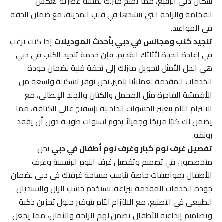
سكان دبي الرفيع، مما يمنح منزلك لمسة عصرية تعكس
الفخامة والراحة التي تنشدها في قلب المدينة، مع ضمان الدقة
في المواعيد.
تنجيد كنب ومجالس في دبي بأحدث الموديلات
إذا كنت ترغب
في إعادة الحياة لأثاثك القديم، فإن خدمة تنجيد الكنب في دبي
هي الحل الأمثل لتحويل منزلك إلى تحفة فنية لضمان جودة
الخدمات المقدمة لعملائنا بتميز. نحن نوفر تشكيلة واسعة من
الأقمشة الفاخرة مثل المخمل والكتان والجلد الإيطالي، مع
الالتزام التام بتغيير الحشوات الداخلية بإسفنج عالي الكثافة، مما
يضمن لك كنبًا مريحًا وجميلاً يدوم لسنوات طويلة دون أن يفقد
رونقه.
تفصيل غرف نوم كبار وغرف نوم أطفال في دبي
نحن
متخصصون في تصميم وتفصيل غرف النوم الرئيسية وغرف
الأطفال بمواصفات خاصة تناسب مساحة غرفتك في دبي لضمان
جودة الخدمات المقدمة ببراعة. نستخدم خشب الزان والسنديان
الطبيعي في التصنيع، مع الالتزام التام بتوفير حلول تخزين ذكية
وتصاميم إبداعية للأطفال تضمن لهم الراحة والأمان، مما يجعل