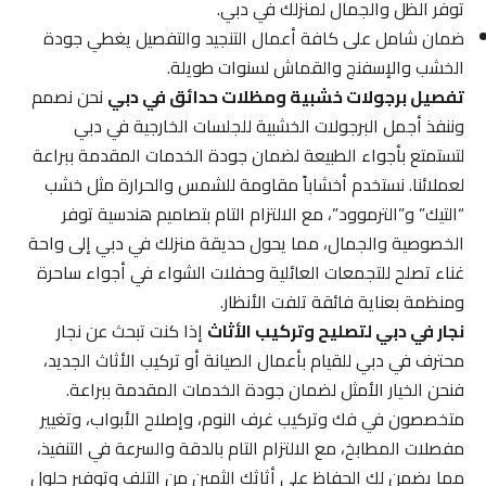
توفر الظل والجمال لمنزلك في دبي.
ضمان شامل على كافة أعمال التنجيد والتفصيل يغطي جودة
الخشب والإسفنج والقماش لسنوات طويلة.
تفصيل برجولات خشبية ومظلات حدائق في دبي
نحن نصمم
وننفذ أجمل البرجولات الخشبية للجلسات الخارجية في دبي
لتستمتع بأجواء الطبيعة لضمان جودة الخدمات المقدمة ببراعة
لعملائنا. نستخدم أخشاباً مقاومة للشمس والحرارة مثل خشب
“التيك” و”الترموود”، مع الالتزام التام بتصاميم هندسية توفر
الخصوصية والجمال، مما يحول حديقة منزلك في دبي إلى واحة
غناء تصلح للتجمعات العائلية وحفلات الشواء في أجواء ساحرة
ومنظمة بعناية فائقة تلفت الأنظار.
نجار في دبي لتصليح وتركيب الأثاث
إذا كنت تبحث عن نجار
محترف في دبي للقيام بأعمال الصيانة أو تركيب الأثاث الجديد،
فنحن الخيار الأمثل لضمان جودة الخدمات المقدمة ببراعة.
متخصصون في فك وتركيب غرف النوم، وإصلاح الأبواب، وتغيير
مفصلات المطابخ، مع الالتزام التام بالدقة والسرعة في التنفيذ،
مما يضمن لك الحفاظ على أثاثك الثمين من التلف وتوفير حلول