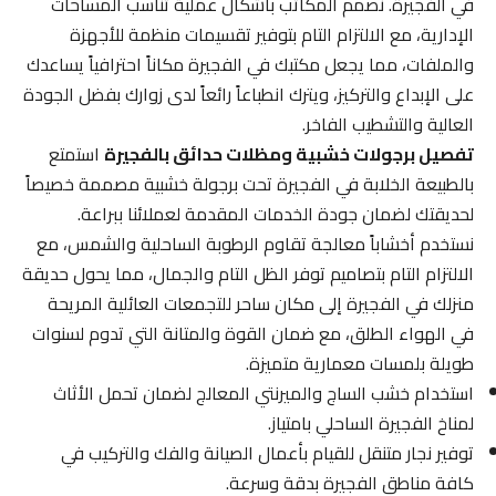
في الفجيرة. نصمم المكاتب بأشكال عملية تناسب المساحات
الإدارية، مع الالتزام التام بتوفير تقسيمات منظمة للأجهزة
والملفات، مما يجعل مكتبك في الفجيرة مكاناً احترافياً يساعدك
على الإبداع والتركيز، ويترك انطباعاً رائعاً لدى زوارك بفضل الجودة
العالية والتشطيب الفاخر.
تفصيل برجولات خشبية ومظلات حدائق بالفجيرة
استمتع
بالطبيعة الخلابة في الفجيرة تحت برجولة خشبية مصممة خصيصاً
لحديقتك لضمان جودة الخدمات المقدمة لعملائنا ببراعة.
نستخدم أخشاباً معالجة تقاوم الرطوبة الساحلية والشمس، مع
الالتزام التام بتصاميم توفر الظل التام والجمال، مما يحول حديقة
منزلك في الفجيرة إلى مكان ساحر للتجمعات العائلية المريحة
في الهواء الطلق، مع ضمان القوة والمتانة التي تدوم لسنوات
طويلة بلمسات معمارية متميزة.
استخدام خشب الساج والميرنتي المعالج لضمان تحمل الأثاث
لمناخ الفجيرة الساحلي بامتياز.
توفير نجار متنقل للقيام بأعمال الصيانة والفك والتركيب في
كافة مناطق الفجيرة بدقة وسرعة.