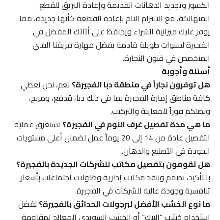
الكسور وتجديد الدهانات القديمة وإعادة البريق للقطع
المتهالكة، مع الالتزام التام بإعادة القطعة كأنها جديدة، مما
يوفر عليك ميزانية الشراء ويحافظ على أثاثك المفضل في
الفجيرة لسنوات طويلة قادمة بفضل مهارة فريقنا الفني
المتخصص في فنون النجارة.
أسئلة وأجوبة
هل توفرون نجاراً في منطقة دبا الفجيرة؟
نعم، نحن نغطي
كافة مناطق إمارة الفجيرة بما في ذلك دبا، قدفع، ومربح،
ونصلكم فوراً للمعاينة والتركيب.
ما هي مدة تفصيل غرف النوم في الفجيرة؟
تستغرق عملية
التفصيل عادة من 14 إلى 20 يوماً عمل لضمان أعلى مستويات
الجودة في التصنيع والدهان.
هل تقومون بتفصيل مكاتب للشركات الجديدة بالفجيرة؟
بالتأكيد، نصمم وننفذ مكاتب إدارية وطاولات اجتماعات بأسعار
تنافسية وجودة عالية للشركات في الفجيرة.
ما نوع الخشب الأفضل لبرجولات الحدائق بالفجيرة؟
نفضل
استخدام خشب “التيك” أو الخشب السويدي المعالج لمقاومة