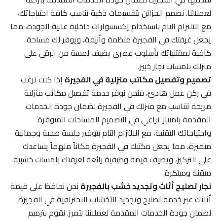
لعملائنا. نصمم الخزائن بتقسيمات ذكية تناسب كافة احتياجاتك،
مع الالتزام التام باستخدام إكسسوارات داخلية عالية الجودة، مما
يجعل غرفتك في الفجيرة منظمة وأنيقة، ويوفر لك مساحة
كافية لمقتنياتك بأسلوب عصري يضيف لمسة من الرقي على
منزلك بلمسات نجار خبير.
تصميم وتفصيل مكاتب منزلية في الفجيرة
إذا كنت ترغب
في ركن عمل هادئ، فنحن نوفر خدمة تفصيل مكاتب منزلية
مريحة تتناسب مع منزلك في الفجيرة لضمان جودة الخدمات
المقدمة بامتياز. نراعي في التصميم المساحات المتوفرة
واحتياجاتك التقنية، مع الالتزام التام بتوفير جلسة صحية وجمالية
متميزة، مما يجعل مكتبك في الفجيرة مكاناً ملهماً يساعدك
على التركيز، ويضيف قيمة وظيفية رائعة لغرفتك بلمسات خشبية
متقنة ومبتكرة.
نجار تصليح أثاث وتجديد خشب بالفجيرة
نحن نحافظ على قيمة
أثاثك عبر خدمة تصليح وتجديد الأخشاب الاحترافية في الفجيرة
لضمان جودة الخدمات المقدمة لعملائنا بتميز. نقوم بترميم