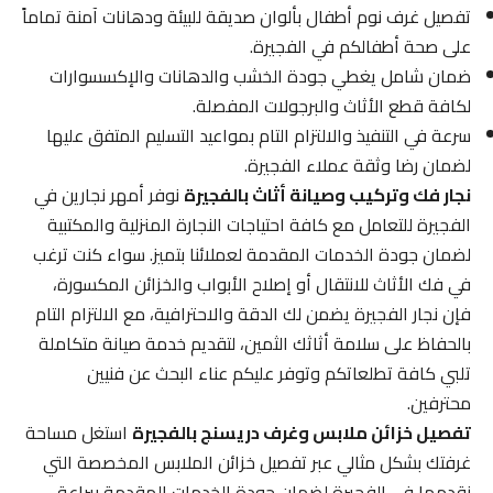
تفصيل غرف نوم أطفال بألوان صديقة للبيئة ودهانات آمنة تماماً
على صحة أطفالكم في الفجيرة.
ضمان شامل يغطي جودة الخشب والدهانات والإكسسوارات
لكافة قطع الأثاث والبرجولات المفصلة.
سرعة في التنفيذ والالتزام التام بمواعيد التسليم المتفق عليها
لضمان رضا وثقة عملاء الفجيرة.
نجار فك وتركيب وصيانة أثاث بالفجيرة
نوفر أمهر نجارين في
الفجيرة للتعامل مع كافة احتياجات النجارة المنزلية والمكتبية
لضمان جودة الخدمات المقدمة لعملائنا بتميز. سواء كنت ترغب
في فك الأثاث للانتقال أو إصلاح الأبواب والخزائن المكسورة،
فإن نجار الفجيرة يضمن لك الدقة والاحترافية، مع الالتزام التام
بالحفاظ على سلامة أثاثك الثمين، لتقديم خدمة صيانة متكاملة
تلبي كافة تطلعاتكم وتوفر عليكم عناء البحث عن فنيين
محترفين.
تفصيل خزائن ملابس وغرف دريسنج بالفجيرة
استغل مساحة
غرفتك بشكل مثالي عبر تفصيل خزائن الملابس المخصصة التي
نقدمها في الفجيرة لضمان جودة الخدمات المقدمة ببراعة