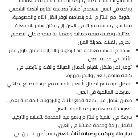
لتستمتع بحديقتك لضمان جودة الخدمات المقدمة لعملائنا
ببراعة في العين. نستخدم أخشاباً معالجة تقاوم أشعة الشمس
القوية، مع الالتزام التام بتصاميم توفر الظل التام والخصوصية،
مما يحول حديقة منزلك في العين إلى مكان ساحر للتجمعات
العائلية، ويضيف قيمة جمالية ومعمارية متميزة على التصميم
الخارجي لفلتك بمدينة العين.
استخدام أخشاب معالجة ضد الرطوبة والحرارة لضمان طول عمر
الأثاث في مدينة العين.
توفير نجار متنقل للقيام بأعمال الصيانة والفك والتركيب في
كافة مناطق العين واليحر بمهارة.
تفصيل غرف نوم أطفال بأسعار تنافسية مع جودة تصنيع تضاهي
الماركات العالمية في العين.
ضمان شامل على كافة قطع الأثاث والبرجولات المفصلة يغطي
العيوب المصنعية وجودة المواد بالعين.
سرعة في التنفيذ والالتزام بالمواعيد المحددة للتسليم والتركيب
لضمان راحة وخدمة عملائنا في العين.
نجار فك وتركيب وصيانة أثاث بالعين
نوفر أمهر نجارين في