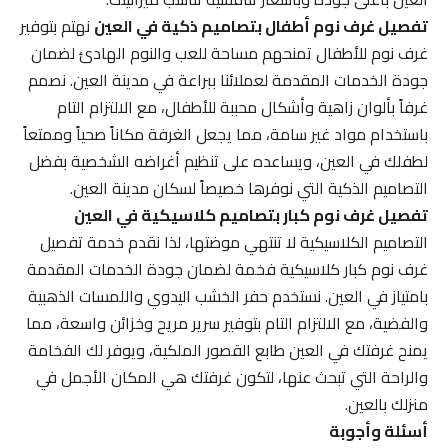
تفصيل غرف نوم أطفال بتصاميم ذكية في العين
نهتم بتوفير
غرف نوم للأطفال تمنحهم مساحة للعب والنوم الهادئ لضمان
جودة الخدمات المقدمة لعملائنا ببراعة في مدينة العين. نصمم
غرفاً بألوان زاهية وأشكال محببة للأطفال، مع الالتزام التام
باستخدام مواد غير سامة، مما يجعل الغرفة مكاناً صحياً وممتعاً
لطفلك في العين، ويساعده على تنظيم أغراضه الشخصية بفضل
التصاميم الذكية التي نوفرها خصيصاً لسكان مدينة العين.
تفصيل غرف نوم كبار بتصاميم كلاسيكية في العين
التصاميم الكلاسيكية لا تنتهي موضتها، لذا نقدم خدمة تفصيل
غرف نوم كبار كلاسيكية فخمة لضمان جودة الخدمات المقدمة
بامتياز في العين. نستخدم حفر الخشب اليدوي واللمسات الذهبية
والفضية، مع الالتزام التام بتوفير سرير مريح وخزائن واسعة، مما
يمنح غرفتك في العين طابع القصور الملكية، ويوفر لك الفخامة
والراحة التي تبحث عنها، لتكون غرفتك هي المكان الأجمل في
منزلك بالعين.
أسئلة وأجوبة