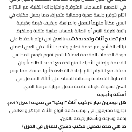
في التصميم المساحات المتوفرة واحتياجاتك التقنية، مع الالتزام
التام بتوفير جلسة صحية وجمالية متميزة، مما يجعل مكتبك في
العين مكاناً ملهماً للعمل والدراسة، ويضيف قيمة وظيفية
رائعة لغرفة النوم أو الصالة بلمسات خشبية متقنة ومبتكرة.
نجار تصليح أثاث وتجديد خشب بالعين
نحن نهتم بالحفاظ على
تراثك الخشبي عبر خدمة تصليح وتجديد الأثاث في العين لضمان
جودة الخدمات المقدمة لعملائنا بتميز. نقوم بترميم المجالس
القديمة وإصلاح الأجزاء المتهالكة مع تجديد الطلاء بألوان
حديثة، مع الالتزام التام بإعادة القطعة كأنها جديدة، مما يوفر
لك حلولاً اقتصادية وجمالية للحفاظ على أثاثك المفضل في
العين لسنوات طويلة قادمة بفضل مهارة فريقنا الفني.
أسئلة وأجوبة
هل توفرون نجار لتركيب أثاث “ايكيا” في مدينة العين؟
نعم،
نجارونا محترفون في تركيب كافة أنواع الأثاث الجاهز والعالمي
بدقة وسرعة وبأسعار رخيصة بالعين.
ما هي مدة تفصيل مكتب خشبي للمنزل في العين؟