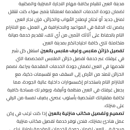
مدينة العين للقيام بكافة مهام النجارة المنزلية والمكتبية
لضمان جودة الخدمات المقدمة لعملائنا بتميز. سواء كنت تنتقل
لمنزل جديد أو تحتاج لإصلاح الأبواب والخزائن، فإن نجار العين
يضمن لك الدقة في المواعيد والاحترافية في العمل، مع الالتزام
التام بالحفاظ على أثاثك الثمين من أي تلف، لتقديم خدمة صيانة
متكاملة تلبي كافة احتياجاتكم بمدينة العين.
تفصيل خزائن ملابس وغرف ملابس بالعين
استغل كل شبر
في غرفتك عبر خدمة تفصيل خزائن الملابس المخصصة التي
نقدمها في العين لضمان جودة الخدمات المقدمة ببراعة. نصمم
الخزائن لتمتد من الأرض إلى السقف مع تقسيمات ذكية، مع
الالتزام التام باستخدام إكسسوارات داخلية عالية الجودة، مما
يجعل غرفتك في العين منظمة وأنيقة، ويوفر لك مساحة كافية
لكافة مقتنياتك الشخصية بأسلوب عصري يضيف لمسة من الرقي
على منزلك.
تصميم وتفصيل مكاتب منزلية بالعين
إذا كنت ترغب في ركن
عمل هادئ بمنزلك، فنحن نوفر خدمة تفصيل مكاتب منزلية
مريحة في العين لضمان جودة الخدمات المقدمة بامتياز. نراعي