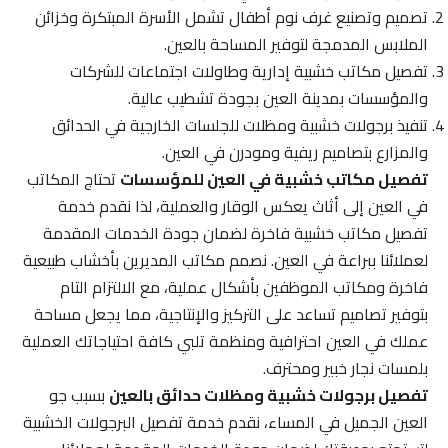
تصميم وتصنيع غرف نوم أطفال تشمل الأسرة المبتكرة وخزائن
الملابس المدمجة لتوفير المساحة بالعين.
تفصيل مكاتب خشبية إدارية وطاولات اجتماعات للشركات
والمؤسسات بمدينة العين بجودة تشطيب عالية.
تنفيذ برجولات خشبية ومظلات للجلسات الخارجية في الحدائق
والمزارع بتصاميم ريفية ومودرن في العين.
تفصيل مكاتب خشبية في العين للمؤسسات
تحتاج المكاتب
في العين إلى أثاث يعكس الوقار والعملية، لذا نقدم خدمة
تفصيل مكاتب خشبية فاخرة لضمان جودة الخدمات المقدمة
لعملائنا ببراعة في العين. نصمم مكاتب المديرين بأخشاب طبيعية
فاخرة ومكاتب الموظفين بأشكال عملية، مع الالتزام التام
بتوفير تصاميم تساعد على التركيز والإنتاجية، مما يجعل مساحة
عملك في العين احترافية ومنظمة تلبي كافة احتياجاتك العملية
بلمسات نجار خبير ومحترف.
تفصيل برجولات خشبية ومظلات حدائق بالعين
بسبب جو
العين الجميل في المساء، نقدم خدمة تفصيل البرجولات الخشبية