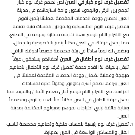
تفصيل غرف نوم كبار في العين
نحن نصمم غرف نوم كبار
تجمع بين الرقي والهدوء لتكون واحة استرخائكم في مدينة
العين لضمان جودة الخدمات المقدمة لعملائنا بتميز. نقوم
بتفصيل غرف النوم الكلاسيكية والمودرن بلمسات فنية دقيقة،
مع الالتزام التام بتوفير سعة تخزينية ممتازة وجودة في التصنيع،
مما يجعل غرفتك في العين مكاناً يتميز بالخصوصية والجمال،
ويضمن لك نوماً هادئاً في بيئة مصممة خصيصاً لذوقك الراقي.
تفصيل غرف نوم أطفال في العين
أطفالكم يستحقون غرفاً
تنبض بالحياة، لذا نقدم خدمة تفصيل غرف نوم الأطفال بتصاميم
مبهجة وعملية لضمان جودة الخدمات المقدمة لعملائنا في
العين ببراعة. نصمم أسرة بطوابق وحلولاً ذكية لمساحات
الدراسة، مع الالتزام التام بتوفير أعلى معايير الأمان والقوة، مما
يجعل غرفة الطفل في العين مكاناً آمناً للعب والنوم، ومصمماً
بعناية فائقة ليلبي احتياجات نموهم وميولهم المختلفة بمدينة
العين.
تفصيل غرف نوم رئيسية بلمسات ملكية وتصاميم مخصصة تناسب
الفلل والمساكن الواسعة في العين بمهارة.