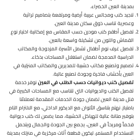
بمدينة العين الخضراء.
تنجيد كنب ومجالس عربية أرضية ومرتفعة بتصاميم تراثية
وعصرية تناسب ذوق سكان مدينة العين.
تفصيل أطقم كنب مودرن حسب المقاس مع إمكانية اختيار نوع
القماش واللون من تشكيلة واسعة بالعين.
تفصيل غرف نوم أطفال تشمل الأسرة المزدوجة والمكاتب
الدراسية المدمجة لضمان استغلال المساحات بذكاء.
تصميم وتصنيع مكاتب خشبية للمديرين والمكاتب المنزلية في
العين بأخشاب فاخرة وجودة تصنيع عالية.
تفصيل كنب ديوانيات حسب الطلب في العين
نوفر خدمة
تفصيل الكنب والديوانيات التي تتناسب مع المساحات الكبيرة في
فلل مدينة العين لضمان جودة الخدمات المقدمة لعملائنا
بامتياز. نهتم بتناسق الألوان مع الديكور الداخلي، مع الالتزام التام
بتوفير متانة عالية للهياكل الخشبية، مما يضمن لك كنب ديوانية
فخماً ومريحاً في العين، يجمع بين الجودة والجمال ويتحمل
الاستخدام المستمر، ليكون قطعة أثاث مركزية في منزلك بمدينة