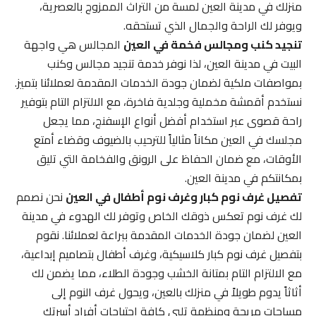
منزلك في مدينة العين لمسة من التراث الممزوج بالعصرية،
ويوفر لك الراحة والجمال الذي تستحقه.
تنجيد كنب ومجالس فخمة في العين
المجالس هي واجهة
البيت في مدينة العين، لذا نوفر خدمة تنجيد مجالس وكنب
بمواصفات ملكية لضمان جودة الخدمات المقدمة لعملائنا بتميز.
نستخدم أقمشة مخملية وجلدية فاخرة، مع الالتزام التام بتوفير
راحة قصوى عبر استخدام أفضل أنواع الإسفنج، مما يجعل
مجلسك في العين مكاناً مثالياً للترحيب بالضيوف وقضاء أمتع
الأوقات، مع ضمان الحفاظ على الرونق والفخامة التي تليق
بمكانتكم في مدينة العين.
تفصيل غرف نوم كبار وغرف نوم أطفال في العين
نحن نصمم
لك غرف نوم تعكس ذوقك الخاص وتوفر لك الهدوء في مدينة
العين لضمان جودة الخدمات المقدمة ببراعة لعملائنا. نقوم
بتفصيل غرف نوم كبار كلاسيكية، وغرف أطفال بتصاميم إبداعية،
مع الالتزام التام بمتانة الخشب وجودة الطلاء، مما يضمن لك
أثاثاً يدوم طويلاً في منزلك بالعين، ويحول غرف النوم إلى
مساحات مريحة ومنظمة تلبي كافة احتياجات أفراد أسرتك