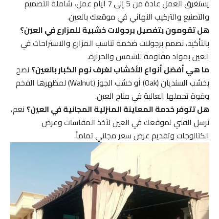
يستغرق العمل عادة من 5 إلى 7 أيام عمل، شاملة التصميم
والتصنيع والتركيب النهائي في موقعك بالعين.
هل تقومون بتفصيل برجولات خشبية للمزارع في العين؟
بالتأكيد، نصمم برجولات ضخمة تناسب المزارع والاستراحات في
العين بمواد مقاومة للشمس والحرارة.
ما هي أفضل أنواع الأخشاب لغرف نوم الكبار بالعين؟
نصح
بخشب السنديان (Oak) أو خشب الجوز (Walnut) لمظهرها الفخم
وقوة تحملها العالية في مناخ العين.
هل تتوفر خدمة المعاينة المنزلية المجانية في العين؟
نعم،
نرسل الفني لموقعك في العين لأخذ المقاسات وعرض
الكتالوجات وتقديم عرض سعر مجاني تماماً.