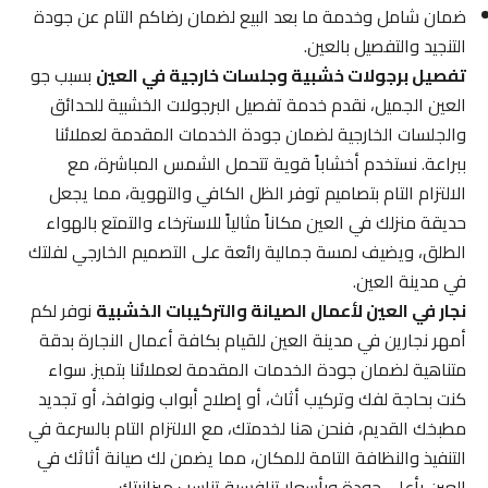
ضمان شامل وخدمة ما بعد البيع لضمان رضاكم التام عن جودة
التنجيد والتفصيل بالعين.
تفصيل برجولات خشبية وجلسات خارجية في العين
بسبب جو
العين الجميل، نقدم خدمة تفصيل البرجولات الخشبية للحدائق
والجلسات الخارجية لضمان جودة الخدمات المقدمة لعملائنا
ببراعة. نستخدم أخشاباً قوية تتحمل الشمس المباشرة، مع
الالتزام التام بتصاميم توفر الظل الكافي والتهوية، مما يجعل
حديقة منزلك في العين مكاناً مثالياً للاسترخاء والتمتع بالهواء
الطلق، ويضيف لمسة جمالية رائعة على التصميم الخارجي لفلتك
في مدينة العين.
نجار في العين لأعمال الصيانة والتركيبات الخشبية
نوفر لكم
أمهر نجارين في مدينة العين للقيام بكافة أعمال النجارة بدقة
متناهية لضمان جودة الخدمات المقدمة لعملائنا بتميز. سواء
كنت بحاجة لفك وتركيب أثاث، أو إصلاح أبواب ونوافذ، أو تجديد
مطبخك القديم، فنحن هنا لخدمتك، مع الالتزام التام بالسرعة في
التنفيذ والنظافة التامة للمكان، مما يضمن لك صيانة أثاثك في
العين بأعلى جودة وبأسعار تنافسية تناسب ميزانيتك.