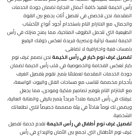
رأس الخيمة لتنفيذ كافة أعمال النجارة لضمان جودة الخدمات
المقدمة. نحن نتخصص في تفصيل أثاث يجمع بين القوة
والجمال، مع الالتزام التام باستخدام أجود أنواع الأخشاب
الطبيعية التي تتحمل الظروف المناخية، مما يمنح منزلك في رأس
الخيمة لمسة تراثية وعصرية فريدة تعكس ذوقك الرفيع
بلمسات فنية واحترافية لا تضاهى.
تفصيل غرف نوم كبار في رأس الخيمة
نحن نصمم غرف نوم
كبار تعكس الفخامة والخصوصية في قلب رأس الخيمة لضمان
جودة الخدمات المقدمة لعملائنا بتميز. نقوم بتفصيل الغرف
بأحجام مخصصة تتناسب مع مساحات الفلل والبيوت الواسعة،
مع الالتزام التام بتوفير تصاميم ملكية ومودرن، مما يجعل
غرفتك في رأس الخيمة ملاذاً مريحاً يتميز بالرقي والمتانة العالية،
ويضمن لك نوماً هادئاً في بيئة مصممة خصيصاً لتلبي تطلعاتك
الشخصية.
تفصيل غرف نوم أطفال في رأس الخيمة
نقدم خدمة تفصيل
غرف نوم الأطفال التي تجمع بين الأمان والإبداع في رأس