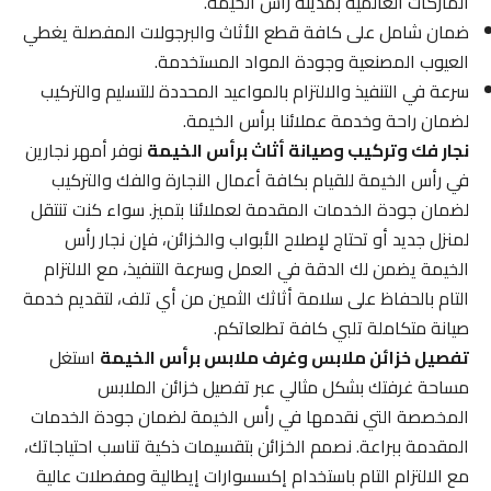
الماركات العالمية بمدينة رأس الخيمة.
ضمان شامل على كافة قطع الأثاث والبرجولات المفصلة يغطي
العيوب المصنعية وجودة المواد المستخدمة.
سرعة في التنفيذ والالتزام بالمواعيد المحددة للتسليم والتركيب
لضمان راحة وخدمة عملائنا برأس الخيمة.
نجار فك وتركيب وصيانة أثاث برأس الخيمة
نوفر أمهر نجارين
في رأس الخيمة للقيام بكافة أعمال النجارة والفك والتركيب
لضمان جودة الخدمات المقدمة لعملائنا بتميز. سواء كنت تنتقل
لمنزل جديد أو تحتاج لإصلاح الأبواب والخزائن، فإن نجار رأس
الخيمة يضمن لك الدقة في العمل وسرعة التنفيذ، مع الالتزام
التام بالحفاظ على سلامة أثاثك الثمين من أي تلف، لتقديم خدمة
صيانة متكاملة تلبي كافة تطلعاتكم.
تفصيل خزائن ملابس وغرف ملابس برأس الخيمة
استغل
مساحة غرفتك بشكل مثالي عبر تفصيل خزائن الملابس
المخصصة التي نقدمها في رأس الخيمة لضمان جودة الخدمات
المقدمة ببراعة. نصمم الخزائن بتقسيمات ذكية تناسب احتياجاتك،
مع الالتزام التام باستخدام إكسسوارات إيطالية ومفصلات عالية