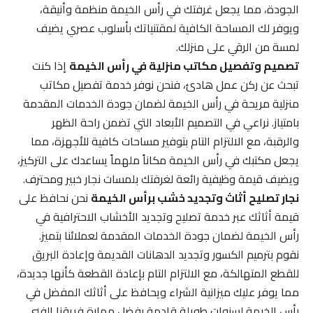
الجودة، مما يجعل غرفتك في رأس الخيمة منظمة وأنيقة،
ويوفر لك المساحة الكافية لمقتنياتك بأسلوب عصري يضيف
لمسة من الرقي على منزلك.
تصميم وتفصيل مكاتب منزلية في رأس الخيمة
إذا كنت
تبحث عن ركن عمل هادئ، فنحن نوفر خدمة تفصيل مكاتب
منزلية مريحة في رأس الخيمة لضمان جودة الخدمات المقدمة
بامتياز. نراعي في التصميم الأبعاد التي تضمن راحة الظهر
والرقبة، مع الالتزام التام بتوفير مساحات كافية للأجهزة، مما
يجعل مكتبك في رأس الخيمة مكاناً ملهماً يساعدك على التركيز،
ويضيف قيمة وظيفية رائعة لغرفتك بلمسات نجار خبير ومحترف.
نجار تصليح أثاث وتجديد خشب برأس الخيمة
نحن نحافظ على
قيمة أثاثك عبر خدمة تصليح وتجديد الأخشاب الاحترافية في
رأس الخيمة لضمان جودة الخدمات المقدمة لعملائنا بتميز.
نقوم بترميم الكسور وتجديد الدهانات القديمة وإعادة البريق
للقطع المتهالكة، مع الالتزام التام بإعادة القطعة كأنها جديدة،
مما يوفر عليك ميزانية الشراء ويحافظ على أثاثك المفضل في
رأس الخيمة لسنوات طويلة قادمة بفضل مهارة فريقنا الفني