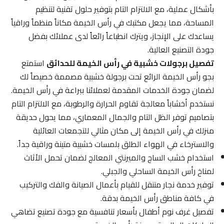
بأشكال عملية، مع الالتزام التام بتوفير حلول تقنية لتنظيم
المساحة، مما يجعل مكتبك في رأس الخيمة مكاناً منظماً وراقياً
يساعدك على الإنجاز، ويترك انطباعاً رائعاً لدى عملائك بفضل
جودة التصنيع العالية.
تفصيل برجولات خشبية في رأس الخيمة للحدائق
استمتع
بجو رأس الخيمة الرائع تحت برجولة خشبية مصممة خصيصاً لك
لضمان جودة الخدمات المقدمة لعملائنا ببراعة في رأس الخيمة.
نستخدم أخشاباً معالجة تقاوم الحرارة والرطوبة، مع الالتزام التام
بتصاميم توفر الظل التام والجمال المعماري، مما يحول حديقة
منزلك في رأس الخيمة إلى مكان مثالي للتجمعات العائلية
والاسترخاء في الهواء الطلق بلمسات خشبية متينة وراقية جداً.
استخدام خشب الساج والميرنتي المعالج لضمان تحمل الأثاث
لمناخ رأس الخيمة الساحلي والجبلي.
توفير خدمة نجار متنقل للقيام بأعمال الصيانة والفك والتركيب
في كافة مناطق رأس الخيمة بدقة.
تفصيل غرف نوم أطفال بأسعار تنافسية مع جودة تصنيع تضاهي