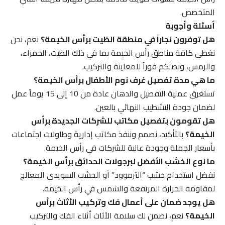
المتخصص.
أسئلة وأجوبة
هل توفرون نجاراً في منطقة الظيت برأس الخيمة؟
نعم، نحن
نغطي كافة مناطق رأس الخيمة بما في ذلك الظيت، الحمراء،
والرمس، ونصلكم فوراً للمعاينة والتركيب.
ما هي مدة تفصيل غرف نوم الأطفال برأس الخيمة؟
تستغرق عملية التفصيل والدهان عادة من 10 إلى 15 يوماً عمل
لضمان جودة التشطيب النهائي بالعين.
هل تقومون بتفصيل مكاتب للشركات الجديدة برأس
الخيمة؟
بالتأكيد، نصمم وننفذ مكاتب إدارية وطاولات اجتماعات
بأسعار الجملة وجودة عالية للشركات في رأس الخيمة.
ما نوع الخشب الأفضل لبرجولات الحدائق برأس الخيمة؟
نفضل استخدام خشب “الترموود” أو الخشب السويدي المعالج
لمقاومة الحرارة المرتفعة والشمس في رأس الخيمة.
هل يوجد ضمان على أعمال فك وتركيب الأثاث برأس
الخيمة؟
نعم، نضمن لك سلامة الأثاث أثناء الفك والتركيب