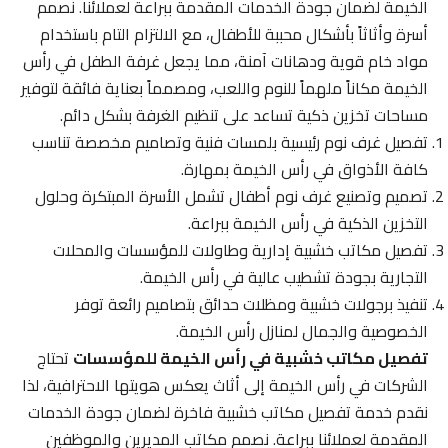
الخيمة لضمان جودة الخدمات المقدمة ببراعة لعملائنا. نصمم
أسرة وأثاثاً بأشكال محببة للأطفال، مع الالتزام التام باستخدام
مواد خام قوية ودهانات آمنة، مما يجعل غرفة الطفل في رأس
الخيمة مكاناً ملهماً للنوم واللعب، ومصمماً بعناية فائقة لتوفير
مساحات تخزين ذكية تساعد على تنظيم الغرفة بشكل دائم.
تفصيل غرف نوم رئيسية بلمسات فنية وتصاميم مخصصة تناسب
كافة الأذواق في رأس الخيمة بمهارة.
تصميم وتصنيع غرف نوم أطفال تشمل الأسرة المبتكرة وحلول
التخزين الذكية في رأس الخيمة ببراعة.
تفصيل مكاتب خشبية إدارية وطاولات للمؤسسات والمحلات
التجارية بجودة تشطيب عالية في رأس الخيمة.
تنفيذ برجولات خشبية ومظلات حدائق بتصاميم رائعة توفر
الخصوصية والجمال لمنازل رأس الخيمة.
تفصيل مكاتب خشبية في رأس الخيمة للمؤسسات
تحتاج
الشركات في رأس الخيمة إلى أثاث يعكس هويتها الاحترافية، لذا
نقدم خدمة تفصيل مكاتب خشبية فاخرة لضمان جودة الخدمات
المقدمة لعملائنا ببراعة. نصمم مكاتب المديرين والموظفين