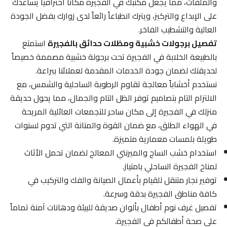
والملفات، مما يجعل مكتبك في الفجيرة مكاناً احترافياً يساعدك
على الإبداع والتركيز، ويترك انطباعاً رائعاً لدى زوارك بفضل الجودة
العالية والتشطيب الفاخر.
تفصيل برجولات خشبية ومظلات حدائق بالفجيرة
استمتع
بالطبيعة الخلابة في الفجيرة تحت برجولة خشبية مصممة خصيصاً
لحديقتك لضمان جودة الخدمات المقدمة لعملائنا ببراعة.
نستخدم أخشاباً معالجة تقاوم الرطوبة الساحلية والشمس، مع
الالتزام التام بتصاميم توفر الظل التام والجمال، مما يحول حديقة
منزلك في الفجيرة إلى مكان ساحر للتجمعات العائلية المريحة
في الهواء الطلق، مع ضمان القوة والمتانة التي تدوم لسنوات
طويلة بلمسات معمارية متميزة.
استخدام خشب الساج والميرنتي المعالج لضمان تحمل الأثاث
لمناخ الفجيرة الساحلي بامتياز.
توفير نجار متنقل للقيام بأعمال الصيانة والفك والتركيب في
كافة مناطق الفجيرة بدقة وسرعة.
تفصيل غرف نوم أطفال بألوان صديقة للبيئة ودهانات آمنة تماماً
على صحة أطفالكم في الفجيرة.