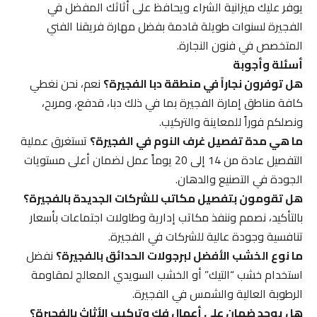
يوفر عليك ميزانية الشراء ويحافظ على أثاثك المفضل في
الفجيرة لسنوات طويلة قادمة بفضل مهارة فريقنا الفني
المتخصص في فنون النجارة.
أسئلة وأجوبة
هل توفرون نجاراً في منطقة دبا الفجيرة؟
نعم، نحن نغطي
كافة مناطق إمارة الفجيرة بما في ذلك دبا، قدفع، ومربح،
ونصلكم فوراً للمعاينة والتركيب.
ما هي مدة تفصيل غرف النوم في الفجيرة؟
تستغرق عملية
التفصيل عادة من 14 إلى 20 يوماً عمل لضمان أعلى مستويات
الجودة في التصنيع والدهان.
هل تقومون بتفصيل مكاتب للشركات الجديدة بالفجيرة؟
بالتأكيد، نصمم وننفذ مكاتب إدارية وطاولات اجتماعات بأسعار
تنافسية وجودة عالية للشركات في الفجيرة.
ما نوع الخشب الأفضل لبرجولات الحدائق بالفجيرة؟
نفضل
استخدام خشب “التيك” أو الخشب السويدي المعالج لمقاومة
الرطوبة العالية والشمس في الفجيرة.
هل يوجد ضمان على أعمال فك وتركيب الأثاث بالفجيرة؟