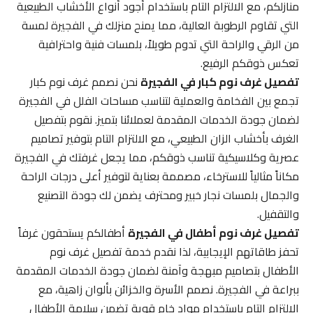
منازلكم، مع الالتزام التام باستخدام أجود أنواع الأخشاب الطبيعية
التي تقاوم الرطوبة العالية، مما يمنح منزلك في الفجيرة لمسة
من الرقي والراحة التي تدوم طويلاً، بلمسات فنية واحترافية
تعكس ذوقكم الرفيع.
تفصيل غرف نوم كبار في الفجيرة
نحن نصمم غرف نوم كبار
تجمع بين الفخامة والعملية لتناسب مساحات الفلل في الفجيرة
لضمان جودة الخدمات المقدمة لعملائنا بتميز. نقوم بتفصيل
الغرف بأخشاب الزان الطبيعي، مع الالتزام التام بتوفير تصاميم
عصرية وكلاسيكية تناسب ذوقكم، مما يجعل غرفتك في الفجيرة
مكاناً مثالياً للاسترخاء، مصممة بعناية لتوفير أعلى درجات الراحة
والجمال بلمسات نجار خبير ومحترف يضمن لك جودة التصنيع
والتقفيل.
تفصيل غرف نوم أطفال في الفجيرة
أطفالكم يستحقون غرفاً
تحفز طاقاتهم الإيجابية، لذا نقدم خدمة تفصيل غرف نوم
الأطفال بتصاميم مبهجة وآمنة لضمان جودة الخدمات المقدمة
ببراعة في الفجيرة. نصمم الأسرة والخزائن بألوان زاهية، مع
الالتزام التام باستخدام مواد خام قوية تضمن سلامة الأطفال