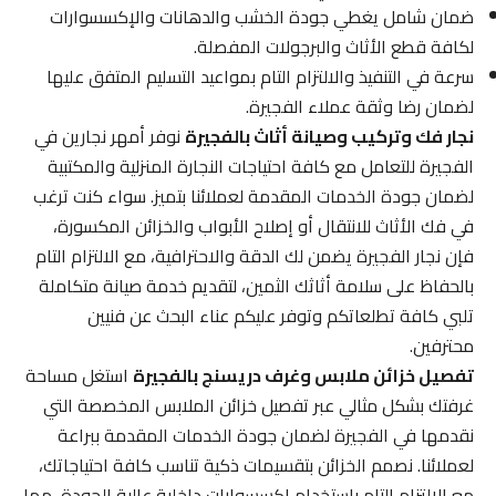
ضمان شامل يغطي جودة الخشب والدهانات والإكسسوارات
لكافة قطع الأثاث والبرجولات المفصلة.
سرعة في التنفيذ والالتزام التام بمواعيد التسليم المتفق عليها
لضمان رضا وثقة عملاء الفجيرة.
نجار فك وتركيب وصيانة أثاث بالفجيرة
نوفر أمهر نجارين في
الفجيرة للتعامل مع كافة احتياجات النجارة المنزلية والمكتبية
لضمان جودة الخدمات المقدمة لعملائنا بتميز. سواء كنت ترغب
في فك الأثاث للانتقال أو إصلاح الأبواب والخزائن المكسورة،
فإن نجار الفجيرة يضمن لك الدقة والاحترافية، مع الالتزام التام
بالحفاظ على سلامة أثاثك الثمين، لتقديم خدمة صيانة متكاملة
تلبي كافة تطلعاتكم وتوفر عليكم عناء البحث عن فنيين
محترفين.
تفصيل خزائن ملابس وغرف دريسنج بالفجيرة
استغل مساحة
غرفتك بشكل مثالي عبر تفصيل خزائن الملابس المخصصة التي
نقدمها في الفجيرة لضمان جودة الخدمات المقدمة ببراعة
لعملائنا. نصمم الخزائن بتقسيمات ذكية تناسب كافة احتياجاتك،
مع الالتزام التام باستخدام إكسسوارات داخلية عالية الجودة، مما