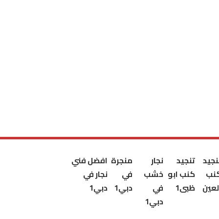
نجيد
تنجيد
نجار
منجرة
افضل فني
نب
كنب ابو
خشب
في
نجار في
لعين
ظبى1
في
دبي1
دبي1
دبي1