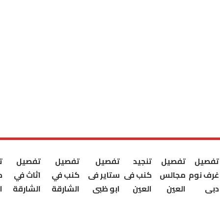
تفصيل
تفصيل
تنجيد
تفصيل
تفصيل
تفصيل
ت
غرف نوم
مجالس
كنب فى
ستاير فى
كنب في
اثاث في
ك
دبى
العين
العين
ابو ظبى
الشارقة
الشارقة
ا