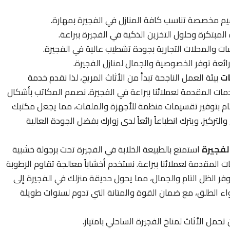
م مخصصة تناسب كافة المنازل في الفجيرة بمهارة.
بتكرة وحلول التخزين الذكية في الفجيرة ببراعة.
 والمحلات التجارية بجودة تشطيب عالية في الفجيرة.
ئعة توفر الخصوصية والجمال لمنازل الفجيرة.
ات
بيئة العمل الناجحة تبدأ من الأثاث المريح، لذا نقدم خدمة
ت المقدمة لعملائنا ببراعة في الفجيرة. نصمم المكاتب بأشكال
التام بتوفير تقسيمات منظمة للأجهزة والملفات، مما يجعل مكتبك
التركيز، ويترك انطباعاً رائعاً لدى زوارك بفضل الجودة العالية
لفجيرة
استمتع بالطبيعة الخلابة في الفجيرة تحت برجولة خشبية
مقدمة لعملائنا ببراعة. نستخدم أخشاباً معالجة تقاوم الرطوبة
وفر الظل التام والجمال، مما يحول حديقة منزلك في الفجيرة إلى
واء الطلق، مع ضمان القوة والمتانة التي تدوم لسنوات طويلة
مل الأثاث لمناخ الفجيرة الساحلي بامتياز.