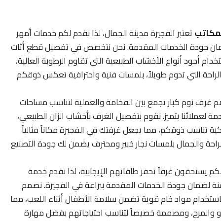
لمكاتب
تعتبر الفجيرة مدينة الجمال، لذا نقدم لكم خدمات أمهر
 لضمان جودة الخدمات المقدمة. نحن نتخصص في تفصيل قطع أثاث
ستخدام أجود أنواع الأخشاب الطبيعية التي تقاوم الرطوبة العالية،
لراحة التي تدوم طويلاً، بلمسات فنية واحترافية تعكس ذوقكم
 غرف نوم كبار تجمع بين الفخامة والعملية لتناسب مساحات
 لعملائنا بتميز. نقوم بتفصيل الغرف بأخشاب الزان الطبيعي،
كية تناسب ذوقكم، مما يجعل غرفتك في الفجيرة مكاناً مثالياً
لراحة والجمال بلمسات نجار خبير ومحترف يضمن لك جودة التصنيع
م يستحقون غرفاً تحفز طاقاتهم الإيجابية، لذا نقدم خدمة
ة لضمان جودة الخدمات المقدمة ببراعة في الفجيرة. نصمم
ام باستخدام مواد خام قوية تضمن سلامة الأطفال أثناء اللعب، مما
مو والمرح، ومصممة خصيصاً لتناسب احتياجاتهم بفضل مهارة