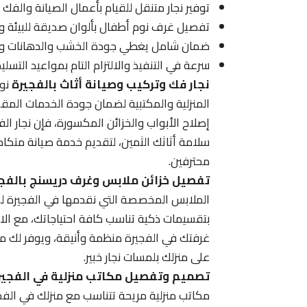
توفير نجار متنقل للقيام بأعمال الصيانة والف
تفصيل غرف نوم أطفال بألوان صديقة للبيئة ود
ضمان شامل يغطي جودة الخشب والدهانات والإ
سرعة في التنفيذ والالتزام التام بمواعيد التس
نجار فك وتركيب وصيانة أثاث بالفجيرة
نوف
المنزلية والمكتبية لضمان جودة الخدمات المقدم
إصلاح الأبواب والخزائن المكسورة، فإن نجار الف
سلامة أثاثك الثمين، لتقديم خدمة صيانة متكام
محترفين.
تفصيل خزائن ملابس وغرف دريسنج بالفج
الملابس المخصصة التي نقدمها في الفجيرة لضم
بتقسيمات ذكية تناسب كافة احتياجاتك، مع الال
غرفتك في الفجيرة منظمة وأنيقة، ويوفر لك 
على منزلك بلمسات نجار خبير.
تصميم وتفصيل مكاتب منزلية في الفجير
مكاتب منزلية مريحة تتناسب مع منزلك في الفج