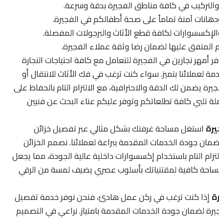
ك والتركيب في كافة مناطق الفجيرة بدقة وسرعة.
هانات آمنة تماماً على صحة أطفالكم في الفجيرة.
كسسوارات لكافة قطع الأثاث والبرجولات المفصلة.
ليم المتفق عليها لضمان رضا وثقة عملاء الفجيرة.
ر أمهر نجارين في الفجيرة للتعامل مع كافة احتياجات النجارة
ة لعملائنا بتميز. سواء كنت ترغب في فك الأثاث للانتقال أو
جيرة يضمن لك الدقة والاحترافية، مع الالتزام التام بالحفاظ على
لة تلبي كافة تطلعاتكم وتوفر عليكم عناء البحث عن فنيين
يرة
استغل مساحة غرفتك بشكل مثالي عبر تفصيل خزائن
ان جودة الخدمات المقدمة ببراعة لعملائنا. نصمم الخزائن
تزام التام باستخدام إكسسوارات داخلية عالية الجودة، مما يجعل
مساحة كافية لمقتنياتك بأسلوب عصري يضيف لمسة من الرقي
ة
إذا كنت ترغب في ركن عمل هادئ، فنحن نوفر خدمة تفصيل
يرة لضمان جودة الخدمات المقدمة بامتياز. نراعي في التصميم